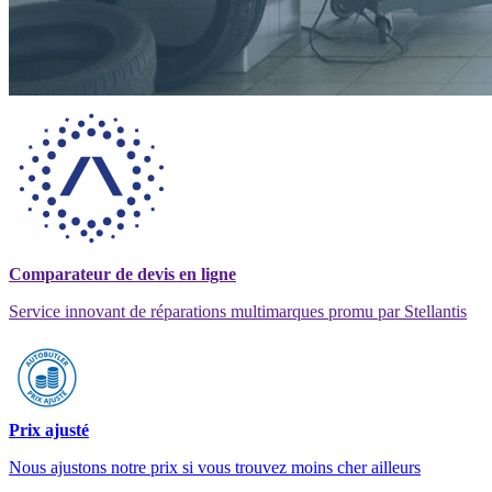
Comparateur de devis en ligne
Service innovant de réparations multimarques promu par Stellantis
Prix ajusté
Nous ajustons notre prix si vous trouvez moins cher ailleurs