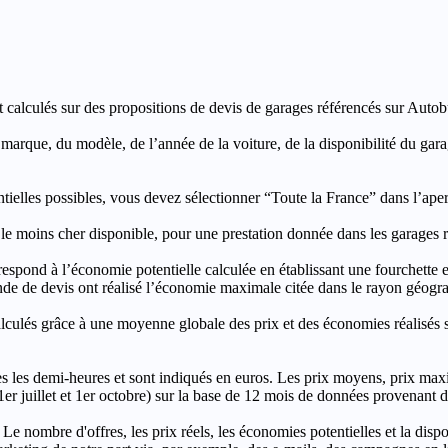
t calculés sur des propositions de devis de garages référencés sur Autobut
a marque, du modèle, de l’année de la voiture, de la disponibilité du ga
entielles possibles, vous devez sélectionner “Toute la France” dans l’ape
moins cher disponible, pour une prestation donnée dans les garages ré
’économie potentielle calculée en établissant une fourchette entre l
e de devis ont réalisé l’économie maximale citée dans le rayon géograp
e à une moyenne globale des prix et des économies réalisés sur le
les demi-heures et sont indiqués en euros. Les prix moyens, prix max
, 1er juillet et 1er octobre) sur la base de 12 mois de données provenan
 Le nombre d'offres, les prix réels, les économies potentielles et la disp