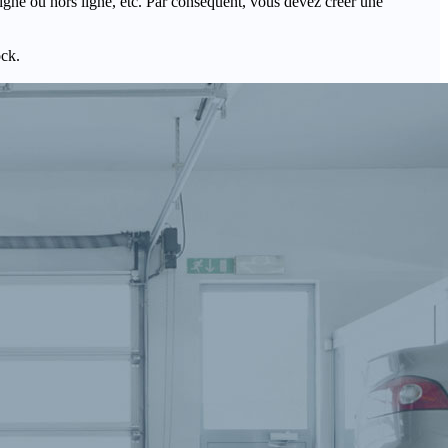
igne ou hors ligne, etc. Par conséquent, vous devez créer une
ock.