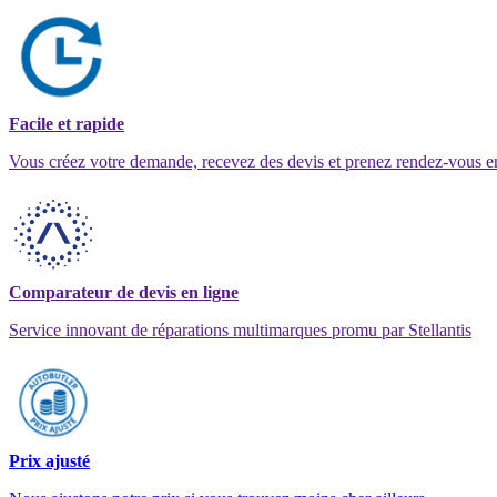
Facile et rapide
Vous créez votre demande, recevez des devis et prenez rendez-vous e
Comparateur de devis en ligne
Service innovant de réparations multimarques promu par Stellantis
Prix ajusté