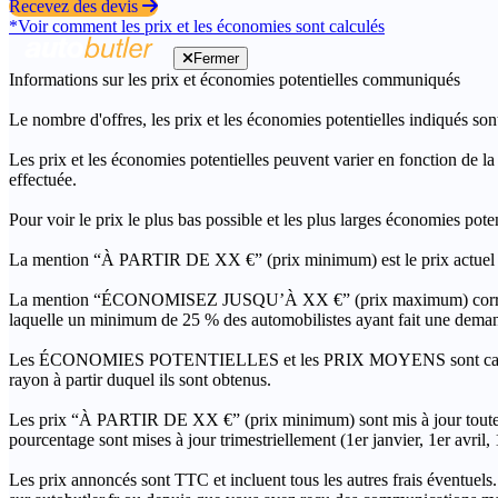
Recevez des devis
*Voir comment les prix et les économies sont calculés
Fermer
Informations sur les prix et économies potentielles communiqués
Le nombre d'offres, les prix et les économies potentielles indiqués son
Les prix et les économies potentielles peuvent varier en fonction de l
effectuée.
Pour voir le prix le plus bas possible et les plus larges économies pot
La mention “À PARTIR DE XX €” (prix minimum) est le prix actuel le 
La mention “ÉCONOMISEZ JUSQU’À XX €” (prix maximum) correspond à l
laquelle un minimum de 25 % des automobilistes ayant fait une demand
Les ÉCONOMIES POTENTIELLES et les PRIX MOYENS sont calculés grâc
rayon à partir duquel ils sont obtenus.
Les prix “À PARTIR DE XX €” (prix minimum) sont mis à jour toutes 
pourcentage sont mises à jour trimestriellement (1er janvier, 1er avril
Les prix annoncés sont TTC et incluent tous les autres frais éventuels.