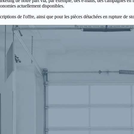
keting de notre part via, par exemple, des e-mails, des campagnes en l
économies actuellement disponibles.
criptions de l'offre, ainsi que pour les pièces détachées en rupture de st