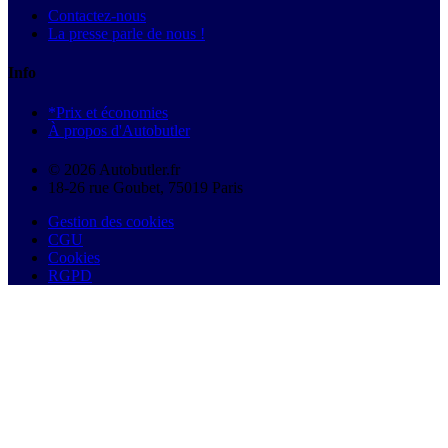
Contactez-nous
La presse parle de nous !
Info
*Prix et économies
À propos d'Autobutler
© 2026 Autobutler.fr
18-26 rue Goubet, 75019 Paris
Gestion des cookies
CGU
Cookies
RGPD