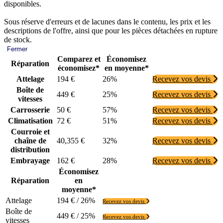
disponibles.
Sous réserve d'erreurs et de lacunes dans le contenu, les prix et les
descriptions de l'offre, ainsi que pour les pièces détachées en rupture
de stock.
Fermer
Comparez et
Économisez
Réparation
économisez*
en moyenne*
Attelage
194 €
26%
Recevez vos devis
Boîte de
449 €
25%
Recevez vos devis
vitesses
Carrosserie
50 €
57%
Recevez vos devis
Climatisation
72 €
51%
Recevez vos devis
Courroie et
chaîne de
40,355 €
32%
Recevez vos devis
distribution
Embrayage
162 €
28%
Recevez vos devis
Économisez
Réparation
en
moyenne*
Attelage
194 € / 26%
Recevez vos devis
Boîte de
449 € / 25%
Recevez vos devis
vitesses