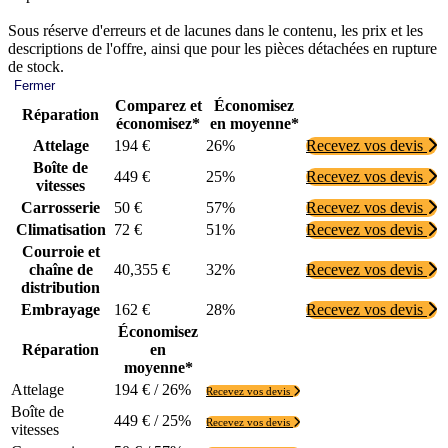
Sous réserve d'erreurs et de lacunes dans le contenu, les prix et les
descriptions de l'offre, ainsi que pour les pièces détachées en rupture
de stock.
Fermer
Comparez et
Économisez
Réparation
économisez*
en moyenne*
Attelage
194 €
26%
Recevez vos devis
Boîte de
449 €
25%
Recevez vos devis
vitesses
Carrosserie
50 €
57%
Recevez vos devis
Climatisation
72 €
51%
Recevez vos devis
Courroie et
chaîne de
40,355 €
32%
Recevez vos devis
distribution
Embrayage
162 €
28%
Recevez vos devis
Économisez
Réparation
en
moyenne*
Attelage
194 € / 26%
Recevez vos devis
Boîte de
449 € / 25%
Recevez vos devis
vitesses