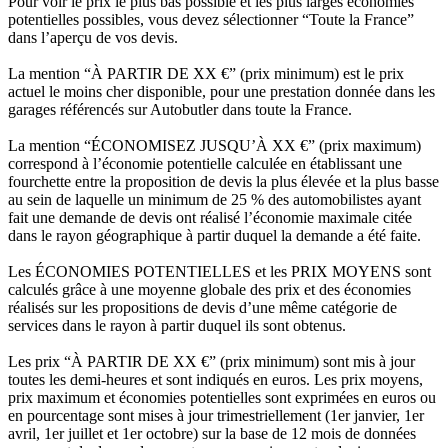
Pour voir le prix le plus bas possible et les plus larges économies
potentielles possibles, vous devez sélectionner “Toute la France”
dans l’aperçu de vos devis.
La mention “À PARTIR DE XX €” (prix minimum) est le prix
actuel le moins cher disponible, pour une prestation donnée dans les
garages référencés sur Autobutler dans toute la France.
La mention “ÉCONOMISEZ JUSQU’À XX €” (prix maximum)
correspond à l’économie potentielle calculée en établissant une
fourchette entre la proposition de devis la plus élevée et la plus basse
au sein de laquelle un minimum de 25 % des automobilistes ayant
fait une demande de devis ont réalisé l’économie maximale citée
dans le rayon géographique à partir duquel la demande a été faite.
Les ÉCONOMIES POTENTIELLES et les PRIX MOYENS sont
calculés grâce à une moyenne globale des prix et des économies
réalisés sur les propositions de devis d’une même catégorie de
services dans le rayon à partir duquel ils sont obtenus.
Les prix “À PARTIR DE XX €” (prix minimum) sont mis à jour
toutes les demi-heures et sont indiqués en euros. Les prix moyens,
prix maximum et économies potentielles sont exprimées en euros ou
en pourcentage sont mises à jour trimestriellement (1er janvier, 1er
avril, 1er juillet et 1er octobre) sur la base de 12 mois de données