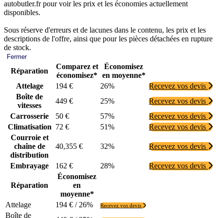
autobutler.fr pour voir les prix et les économies actuellement
disponibles.
Sous réserve d'erreurs et de lacunes dans le contenu, les prix et les
descriptions de l'offre, ainsi que pour les pièces détachées en rupture
de stock.
Fermer
Comparez et
Économisez
Réparation
économisez*
en moyenne*
Attelage
194 €
26%
Recevez vos devis
Boîte de
449 €
25%
Recevez vos devis
vitesses
Carrosserie
50 €
57%
Recevez vos devis
Climatisation
72 €
51%
Recevez vos devis
Courroie et
chaîne de
40,355 €
32%
Recevez vos devis
distribution
Embrayage
162 €
28%
Recevez vos devis
Économisez
Réparation
en
moyenne*
Attelage
194 € / 26%
Recevez vos devis
Boîte de