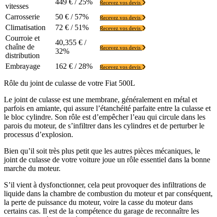
449 € / 25%
Recevez vos devis
vitesses
Carrosserie
50 € / 57%
Recevez vos devis
Climatisation
72 € / 51%
Recevez vos devis
Courroie et
40,355 € /
chaîne de
Recevez vos devis
32%
distribution
Embrayage
162 € / 28%
Recevez vos devis
Rôle du joint de culasse de votre Fiat 500L
Le joint de culasse est une membrane, généralement en métal et
parfois en amiante, qui assure l’étanchéité parfaite entre la culasse et
le bloc cylindre. Son rôle est d’empêcher l’eau qui circule dans les
parois du moteur, de s’infiltrer dans les cylindres et de perturber le
processus d’explosion.
Bien qu’il soit très plus petit que les autres pièces mécaniques, le
joint de culasse de votre voiture joue un rôle essentiel dans la bonne
marche du moteur.
S’il vient à dysfonctionner, cela peut provoquer des infiltrations de
liquide dans la chambre de combustion du moteur et par conséquent,
la perte de puissance du moteur, voire la casse du moteur dans
certains cas. Il est de la compétence du garage de reconnaître les