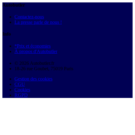
Autobutler
Contactez-nous
La presse parle de nous !
Info
*Prix et économies
À propos d'Autobutler
© 2026 Autobutler.fr
18-26 rue Goubet, 75019 Paris
Gestion des cookies
CGU
Cookies
RGPD