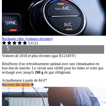
Recharge clim. (voitures récentes)
5.0
(
1
)
Voitures de 2018 et plus récentes (gaz R1234YF)
Bénéficiez d'un refroidissement optimal avec une climatisation en
bon état de marche. Le circuit sera vérifié pour les fuites et votre gaz
rechargé avec jusqu'à
200 g
de gaz réfrigérant.
Actuellement à partir de 84 €*
Recevez des devis