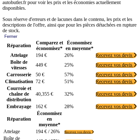
autobutler.fr pour voir les prix et les économies actuellement
disponibles.
Sous réserve d'erreurs et de lacunes dans le contenu, les prix et les
descriptions de l'offre, ainsi que pour les pièces détachées en rupture
de stock.
Fermer
Comparez et
Économisez
Réparation
économisez*
en moyenne*
Attelage
194 €
26%
Recevez vos devis
Boîte de
449 €
25%
Recevez vos devis
vitesses
Carrosserie
50 €
57%
Recevez vos devis
Climatisation
72 €
51%
Recevez vos devis
Courroie et
chaîne de
40,355 €
32%
Recevez vos devis
distribution
Embrayage
162 €
28%
Recevez vos devis
Économisez
Réparation
en
moyenne*
Attelage
194 € / 26%
Recevez vos devis
Boîte de