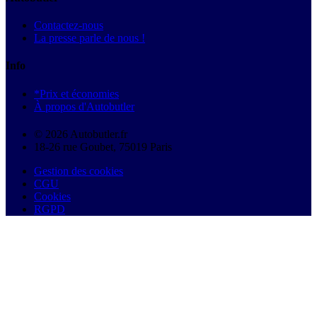
Contactez-nous
La presse parle de nous !
Info
*Prix et économies
À propos d'Autobutler
© 2026 Autobutler.fr
18-26 rue Goubet, 75019 Paris
Gestion des cookies
CGU
Cookies
RGPD