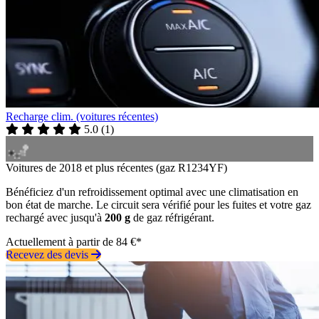
Recharge clim. (voitures récentes)
5.0
(
1
)
Voitures de 2018 et plus récentes (gaz R1234YF)
Bénéficiez d'un refroidissement optimal avec une climatisation en
bon état de marche. Le circuit sera vérifié pour les fuites et votre gaz
rechargé avec jusqu'à
200 g
de gaz réfrigérant.
Actuellement à partir de 84 €*
Recevez des devis