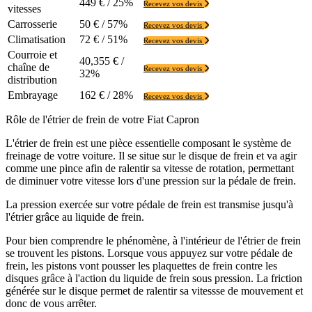
449 € / 25%
Recevez vos devis
vitesses
Carrosserie
50 € / 57%
Recevez vos devis
Climatisation
72 € / 51%
Recevez vos devis
Courroie et
40,355 € /
chaîne de
Recevez vos devis
32%
distribution
Embrayage
162 € / 28%
Recevez vos devis
Rôle de l'étrier de frein de votre Fiat Capron
L'étrier de frein est une pièce essentielle composant le système de
freinage de votre voiture. Il se situe sur le disque de frein et va agir
comme une pince afin de ralentir sa vitesse de rotation, permettant
de diminuer votre vitesse lors d'une pression sur la pédale de frein.
La pression exercée sur votre pédale de frein est transmise jusqu'à
l'étrier grâce au liquide de frein.
Pour bien comprendre le phénomène, à l'intérieur de l'étrier de frein
se trouvent les pistons. Lorsque vous appuyez sur votre pédale de
frein, les pistons vont pousser les plaquettes de frein contre les
disques grâce à l'action du liquide de frein sous pression. La friction
générée sur le disque permet de ralentir sa vitessse de mouvement et
donc de vous arrêter.