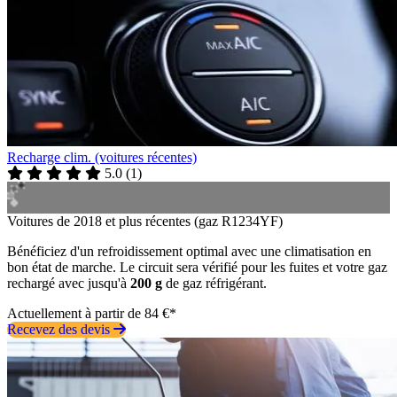
Recharge clim. (voitures récentes)
5.0
(
1
)
Voitures de 2018 et plus récentes (gaz R1234YF)
Bénéficiez d'un refroidissement optimal avec une climatisation en
bon état de marche. Le circuit sera vérifié pour les fuites et votre gaz
rechargé avec jusqu'à
200 g
de gaz réfrigérant.
Actuellement à partir de 84 €*
Recevez des devis