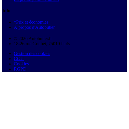
Info
*Prix et économies
À propos d'Autobutler
© 2026 Autobutler.fr
18-26 rue Goubet, 75019 Paris
Gestion des cookies
CGU
Cookies
RGPD