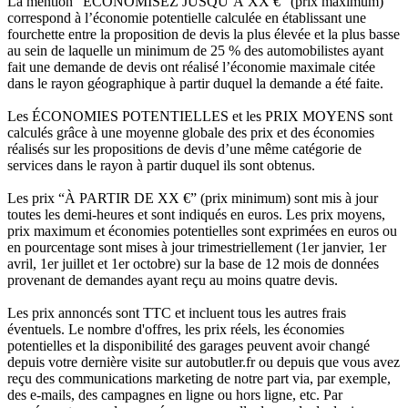
La mention “ÉCONOMISEZ JUSQU’À XX €” (prix maximum)
correspond à l’économie potentielle calculée en établissant une
fourchette entre la proposition de devis la plus élevée et la plus basse
au sein de laquelle un minimum de 25 % des automobilistes ayant
fait une demande de devis ont réalisé l’économie maximale citée
dans le rayon géographique à partir duquel la demande a été faite.
Les ÉCONOMIES POTENTIELLES et les PRIX MOYENS sont
calculés grâce à une moyenne globale des prix et des économies
réalisés sur les propositions de devis d’une même catégorie de
services dans le rayon à partir duquel ils sont obtenus.
Les prix “À PARTIR DE XX €” (prix minimum) sont mis à jour
toutes les demi-heures et sont indiqués en euros. Les prix moyens,
prix maximum et économies potentielles sont exprimées en euros ou
en pourcentage sont mises à jour trimestriellement (1er janvier, 1er
avril, 1er juillet et 1er octobre) sur la base de 12 mois de données
provenant de demandes ayant reçu au moins quatre devis.
Les prix annoncés sont TTC et incluent tous les autres frais
éventuels. Le nombre d'offres, les prix réels, les économies
potentielles et la disponibilité des garages peuvent avoir changé
depuis votre dernière visite sur autobutler.fr ou depuis que vous avez
reçu des communications marketing de notre part via, par exemple,
des e-mails, des campagnes en ligne ou hors ligne, etc. Par