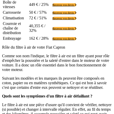
Boîte de
449 € / 25%
Recevez vos devis
vitesses
Carrosserie
50 € / 57%
Recevez vos devis
Climatisation
72 € / 51%
Recevez vos devis
Courroie et
40,355 € /
chaîne de
Recevez vos devis
32%
distribution
Embrayage
162 € / 28%
Recevez vos devis
Rôle du filtre à air de votre Fiat Capron
Comme son nom l'indique, le filtre à air est un filtre ayant pour rôle
d'empêcher la poussière et la saleté d'entrer dans le moteur de votre
voiture. Il a donc un rôle essentiel dans le bon fonctionnement de
votre moteur.
Suivant les modèles et les marques ils peuvent être composés en
coton, papier ou en matières synthétiques. Ce qui est bon à savoir
c'est que certains d'entre eux peuvent se nettoyer et se réutiliser.
Quels sont les symptômes d'un filtre à air défaillant ?
Le filtre à air est une pièce d'usure qu'il convient de vérifier, nettoyer
(si possible) et changer à intervalle régulier. En effet, au fil du temps
et des kilomètres, il accumule poussière et saleté ce qui peut avoir