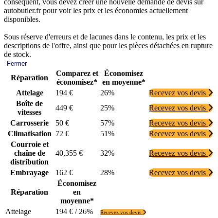
conséquent, vous devez créer une nouvelle demande de devis sur
autobutler.fr pour voir les prix et les économies actuellement
disponibles.
Sous réserve d'erreurs et de lacunes dans le contenu, les prix et les
descriptions de l'offre, ainsi que pour les pièces détachées en rupture
de stock.
Fermer
Comparez et
Économisez
Réparation
économisez*
en moyenne*
Attelage
194 €
26%
Recevez vos devis
Boîte de
449 €
25%
Recevez vos devis
vitesses
Carrosserie
50 €
57%
Recevez vos devis
Climatisation
72 €
51%
Recevez vos devis
Courroie et
chaîne de
40,355 €
32%
Recevez vos devis
distribution
Embrayage
162 €
28%
Recevez vos devis
Économisez
Réparation
en
moyenne*
Attelage
194 € / 26%
Recevez vos devis