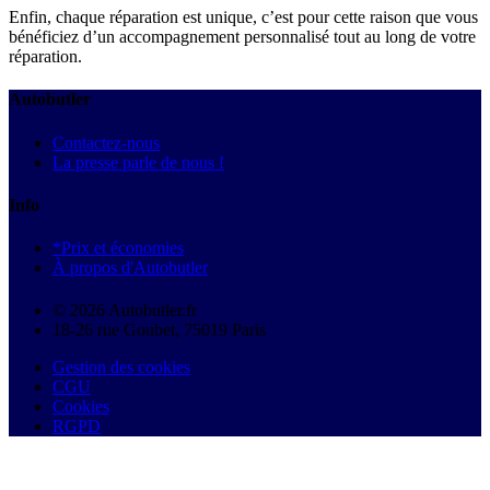
Enfin, chaque réparation est unique, c’est pour cette raison que vous
bénéficiez d’un accompagnement personnalisé tout au long de votre
réparation.
Autobutler
Contactez-nous
La presse parle de nous !
Info
*Prix et économies
À propos d'Autobutler
© 2026 Autobutler.fr
18-26 rue Goubet, 75019 Paris
Gestion des cookies
CGU
Cookies
RGPD