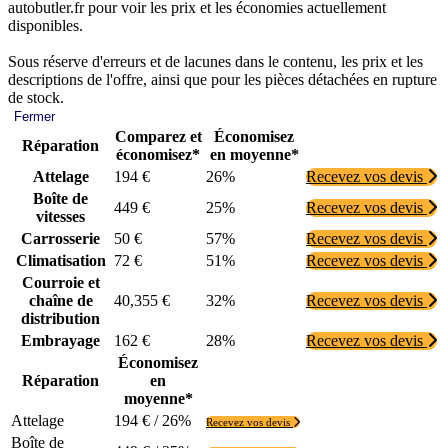
autobutler.fr pour voir les prix et les économies actuellement
disponibles.
Sous réserve d'erreurs et de lacunes dans le contenu, les prix et les
descriptions de l'offre, ainsi que pour les pièces détachées en rupture
de stock.
Fermer
Comparez et
Économisez
Réparation
économisez*
en moyenne*
Attelage
194 €
26%
Recevez vos devis
Boîte de
449 €
25%
Recevez vos devis
vitesses
Carrosserie
50 €
57%
Recevez vos devis
Climatisation
72 €
51%
Recevez vos devis
Courroie et
chaîne de
40,355 €
32%
Recevez vos devis
distribution
Embrayage
162 €
28%
Recevez vos devis
Économisez
Réparation
en
moyenne*
Attelage
194 € / 26%
Recevez vos devis
Boîte de