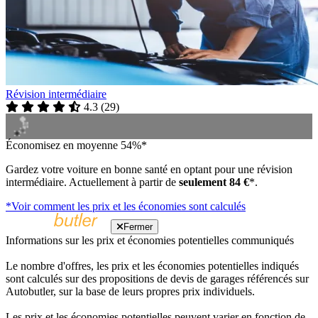
Révision intermédiaire
4.3
(
29
)
Économisez en moyenne 54%*
Gardez votre voiture en bonne santé en optant pour une révision
intermédiaire. Actuellement à partir de
seulement 84 €
*.
*Voir comment les prix et les économies sont calculés
Fermer
Informations sur les prix et économies potentielles communiqués
Le nombre d'offres, les prix et les économies potentielles indiqués
sont calculés sur des propositions de devis de garages référencés sur
Autobutler, sur la base de leurs propres prix individuels.
Les prix et les économies potentielles peuvent varier en fonction de