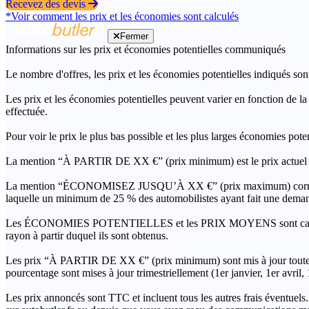
Recevez des devis
*Voir comment les prix et les économies sont calculés
Fermer
Informations sur les prix et économies potentielles communiqués
Le nombre d'offres, les prix et les économies potentielles indiqués son
Les prix et les économies potentielles peuvent varier en fonction de l
effectuée.
Pour voir le prix le plus bas possible et les plus larges économies pot
La mention “À PARTIR DE XX €” (prix minimum) est le prix actuel le 
La mention “ÉCONOMISEZ JUSQU’À XX €” (prix maximum) correspond à l
laquelle un minimum de 25 % des automobilistes ayant fait une demand
Les ÉCONOMIES POTENTIELLES et les PRIX MOYENS sont calculés grâc
rayon à partir duquel ils sont obtenus.
Les prix “À PARTIR DE XX €” (prix minimum) sont mis à jour toutes 
pourcentage sont mises à jour trimestriellement (1er janvier, 1er avril
Les prix annoncés sont TTC et incluent tous les autres frais éventuels.