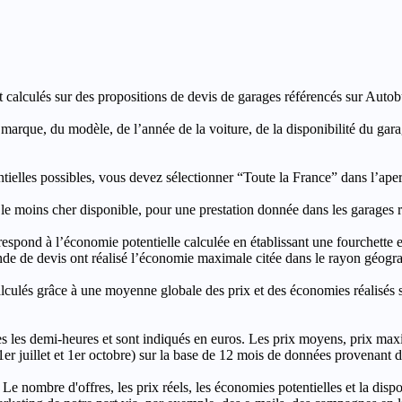
t calculés sur des propositions de devis de garages référencés sur Autobut
a marque, du modèle, de l’année de la voiture, de la disponibilité du ga
entielles possibles, vous devez sélectionner “Toute la France” dans l’ape
moins cher disponible, pour une prestation donnée dans les garages ré
’économie potentielle calculée en établissant une fourchette entre l
e de devis ont réalisé l’économie maximale citée dans le rayon géograp
e à une moyenne globale des prix et des économies réalisés sur le
les demi-heures et sont indiqués en euros. Les prix moyens, prix max
, 1er juillet et 1er octobre) sur la base de 12 mois de données provenan
 Le nombre d'offres, les prix réels, les économies potentielles et la disp