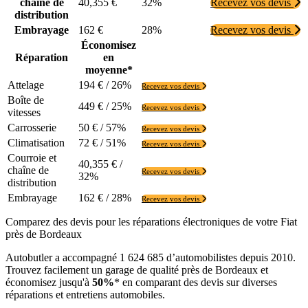
chaîne de
40,355 €
32%
Recevez vos devis
distribution
Embrayage
162 €
28%
Recevez vos devis
Économisez
Réparation
en
moyenne*
Attelage
194 € / 26%
Recevez vos devis
Boîte de
449 € / 25%
Recevez vos devis
vitesses
Carrosserie
50 € / 57%
Recevez vos devis
Climatisation
72 € / 51%
Recevez vos devis
Courroie et
40,355 € /
chaîne de
Recevez vos devis
32%
distribution
Embrayage
162 € / 28%
Recevez vos devis
Comparez des devis pour les réparations électroniques de votre Fiat
près de Bordeaux
Autobutler a accompagné 1 624 685 d’automobilistes depuis 2010.
Trouvez facilement un garage de qualité près de Bordeaux et
économisez jusqu'à
50%
* en comparant des devis sur diverses
réparations et entretiens automobiles.