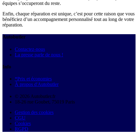
équipes s’occuperont du reste.
Enfin, chaque réparation est unique, c’est pour cette raison que vous
bénéficiez d’un accompagnement personnalisé tout au long de votre
réparation.
Autobutler
Contactez-nous
La presse parle de nous !
Info
*Prix et économies
À propos d'Autobutler
© 2026 Autobutler.fr
18-26 rue Goubet, 75019 Paris
Gestion des cookies
CGU
Cookies
RGPD