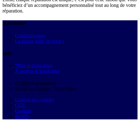
bénéficiez d’un accompagnement personnalisé tout au long de votre
réparation.
Autobutler
Contactez-nous
La presse parle de nous !
Info
*Prix et économies
À propos d'Autobutler
© 2026 Autobutler.fr
18-26 rue Goubet, 75019 Paris
Gestion des cookies
CGU
Cookies
RGPD