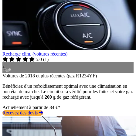
Recharge clim. (voitures récentes)
5.0
(
1
)
Voitures de 2018 et plus récentes (gaz R1234YF)
Bénéficiez d'un refroidissement optimal avec une climatisation en
bon état de marche. Le circuit sera vérifié pour les fuites et votre gaz
rechargé avec jusqu'à
200 g
de gaz réfrigérant.
Actuellement à partir de 84 €*
Recevez des devis