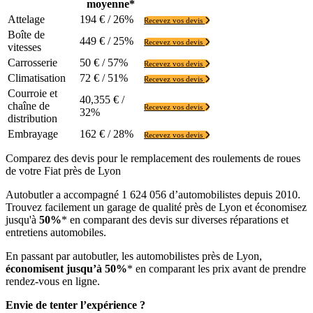
moyenne*
Attelage
194 € / 26%
Recevez vos devis
Boîte de
449 € / 25%
Recevez vos devis
vitesses
Carrosserie
50 € / 57%
Recevez vos devis
Climatisation
72 € / 51%
Recevez vos devis
Courroie et
40,355 € /
chaîne de
Recevez vos devis
32%
distribution
Embrayage
162 € / 28%
Recevez vos devis
Comparez des devis pour le remplacement des roulements de roues
de votre Fiat près de Lyon
Autobutler a accompagné 1 624 056 d’automobilistes depuis 2010.
Trouvez facilement un garage de qualité près de Lyon et économisez
jusqu'à
50%
* en comparant des devis sur diverses réparations et
entretiens automobiles.
En passant par autobutler, les automobilistes près de Lyon,
économisent jusqu’à 50%
* en comparant les prix avant de prendre
rendez-vous en ligne.
Envie de tenter l’expérience ?