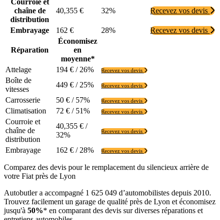
Courroie et
chaîne de
40,355 €
32%
Recevez vos devis
distribution
Embrayage
162 €
28%
Recevez vos devis
Économisez
Réparation
en
moyenne*
Attelage
194 € / 26%
Recevez vos devis
Boîte de
449 € / 25%
Recevez vos devis
vitesses
Carrosserie
50 € / 57%
Recevez vos devis
Climatisation
72 € / 51%
Recevez vos devis
Courroie et
40,355 € /
chaîne de
Recevez vos devis
32%
distribution
Embrayage
162 € / 28%
Recevez vos devis
Comparez des devis pour le remplacement du silencieux arrière de
votre Fiat près de Lyon
Autobutler a accompagné 1 625 049 d’automobilistes depuis 2010.
Trouvez facilement un garage de qualité près de Lyon et économisez
jusqu'à
50%
* en comparant des devis sur diverses réparations et
entretiens automobiles.