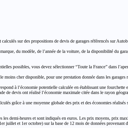
t calculés sur des propositions de devis de garages référencés sur Autobut
a marque, du modèle, de l’année de la voiture, de la disponibilité du ga
entielles possibles, vous devez sélectionner “Toute la France” dans l’ape
moins cher disponible, pour une prestation donnée dans les garages ré
’économie potentielle calculée en établissant une fourchette entre l
e de devis ont réalisé l’économie maximale citée dans le rayon géograp
e à une moyenne globale des prix et des économies réalisés sur le
les demi-heures et sont indiqués en euros. Les prix moyens, prix max
, 1er juillet et 1er octobre) sur la base de 12 mois de données provenan