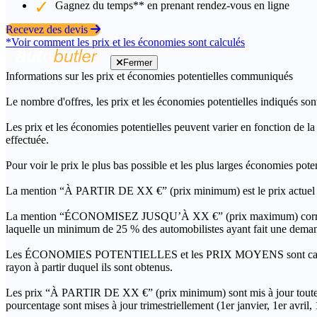
Gagnez du temps** en prenant rendez-vous en ligne
Recevez des devis
*Voir comment les prix et les économies sont calculés
Fermer
Informations sur les prix et économies potentielles communiqués
Le nombre d'offres, les prix et les économies potentielles indiqués son
Les prix et les économies potentielles peuvent varier en fonction de l
effectuée.
Pour voir le prix le plus bas possible et les plus larges économies pot
La mention “À PARTIR DE XX €” (prix minimum) est le prix actuel le 
La mention “ÉCONOMISEZ JUSQU’À XX €” (prix maximum) correspond à l
laquelle un minimum de 25 % des automobilistes ayant fait une demand
Les ÉCONOMIES POTENTIELLES et les PRIX MOYENS sont calculés grâc
rayon à partir duquel ils sont obtenus.
Les prix “À PARTIR DE XX €” (prix minimum) sont mis à jour toutes 
pourcentage sont mises à jour trimestriellement (1er janvier, 1er avril