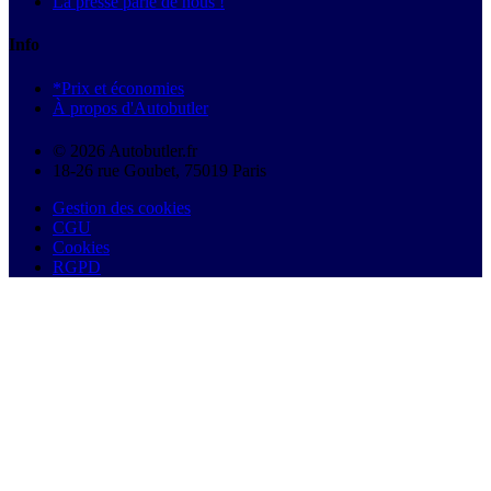
La presse parle de nous !
Info
*Prix et économies
À propos d'Autobutler
© 2026 Autobutler.fr
18-26 rue Goubet, 75019 Paris
Gestion des cookies
CGU
Cookies
RGPD