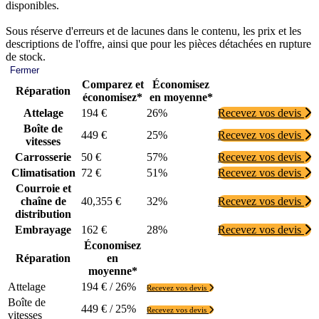
disponibles.
Sous réserve d'erreurs et de lacunes dans le contenu, les prix et les
descriptions de l'offre, ainsi que pour les pièces détachées en rupture
de stock.
Fermer
Comparez et
Économisez
Réparation
économisez*
en moyenne*
Attelage
194 €
26%
Recevez vos devis
Boîte de
449 €
25%
Recevez vos devis
vitesses
Carrosserie
50 €
57%
Recevez vos devis
Climatisation
72 €
51%
Recevez vos devis
Courroie et
chaîne de
40,355 €
32%
Recevez vos devis
distribution
Embrayage
162 €
28%
Recevez vos devis
Économisez
Réparation
en
moyenne*
Attelage
194 € / 26%
Recevez vos devis
Boîte de
449 € / 25%
Recevez vos devis
vitesses