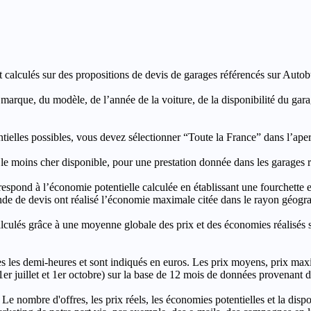
t calculés sur des propositions de devis de garages référencés sur Autobut
a marque, du modèle, de l’année de la voiture, de la disponibilité du ga
entielles possibles, vous devez sélectionner “Toute la France” dans l’ape
moins cher disponible, pour une prestation donnée dans les garages ré
’économie potentielle calculée en établissant une fourchette entre l
e de devis ont réalisé l’économie maximale citée dans le rayon géograp
e à une moyenne globale des prix et des économies réalisés sur le
les demi-heures et sont indiqués en euros. Les prix moyens, prix max
, 1er juillet et 1er octobre) sur la base de 12 mois de données provenan
 Le nombre d'offres, les prix réels, les économies potentielles et la disp