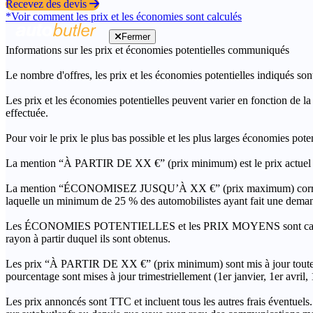
Recevez des devis
*Voir comment les prix et les économies sont calculés
Fermer
Informations sur les prix et économies potentielles communiqués
Le nombre d'offres, les prix et les économies potentielles indiqués son
Les prix et les économies potentielles peuvent varier en fonction de l
effectuée.
Pour voir le prix le plus bas possible et les plus larges économies pot
La mention “À PARTIR DE XX €” (prix minimum) est le prix actuel le 
La mention “ÉCONOMISEZ JUSQU’À XX €” (prix maximum) correspond à l
laquelle un minimum de 25 % des automobilistes ayant fait une demand
Les ÉCONOMIES POTENTIELLES et les PRIX MOYENS sont calculés grâc
rayon à partir duquel ils sont obtenus.
Les prix “À PARTIR DE XX €” (prix minimum) sont mis à jour toutes 
pourcentage sont mises à jour trimestriellement (1er janvier, 1er avril
Les prix annoncés sont TTC et incluent tous les autres frais éventuels.