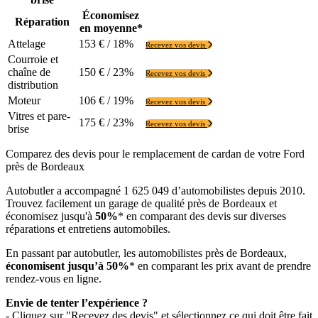
Économisez
Réparation
en moyenne*
Attelage
153 € / 18%
Recevez vos devis
Courroie et
chaîne de
150 € / 23%
Recevez vos devis
distribution
Moteur
106 € / 19%
Recevez vos devis
Vitres et pare-
175 € / 23%
Recevez vos devis
brise
Comparez des devis pour le remplacement de cardan de votre Ford
près de Bordeaux
Autobutler a accompagné 1 625 049 d’automobilistes depuis 2010.
Trouvez facilement un garage de qualité près de Bordeaux et
économisez jusqu'à
50%
* en comparant des devis sur diverses
réparations et entretiens automobiles.
En passant par autobutler, les automobilistes près de Bordeaux,
économisent jusqu’à 50%
* en comparant les prix avant de prendre
rendez-vous en ligne.
Envie de tenter l’expérience ?
- Cliquez sur "Recevez des devis" et sélectionnez ce qui doit être fait