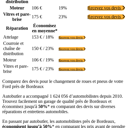
distribution
Moteur
106 €
19%
Recevez vos devis
Vitres et pare-
175 €
23%
Recevez vos devis
brise
Économisez
Réparation
en moyenne*
Attelage
153 € / 18%
Recevez vos devis
Courroie et
chaîne de
150 € / 23%
Recevez vos devis
distribution
Moteur
106 € / 19%
Recevez vos devis
Vitres et pare-
175 € / 23%
Recevez vos devis
brise
Comparez des devis pour le changement de roues et pneus de votre
Ford près de Bordeaux
Autobutler a accompagné 1 624 056 d’automobilistes depuis 2010.
Trouvez facilement un garage de qualité près de Bordeaux et
économisez jusqu'à
50%
* en comparant des devis sur diverses
réparations et entretiens automobiles.
En passant par autobutler, les automobilistes près de Bordeaux,
économisent jusqu’à 50%
* en comparant les prix avant de prendre