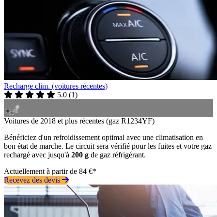
Recharge clim. (voitures récentes)
5.0
(
1
)
Voitures de 2018 et plus récentes (gaz R1234YF)
Bénéficiez d'un refroidissement optimal avec une climatisation en
bon état de marche. Le circuit sera vérifié pour les fuites et votre gaz
rechargé avec jusqu'à
200 g
de gaz réfrigérant.
Actuellement à partir de 84 €*
Recevez des devis