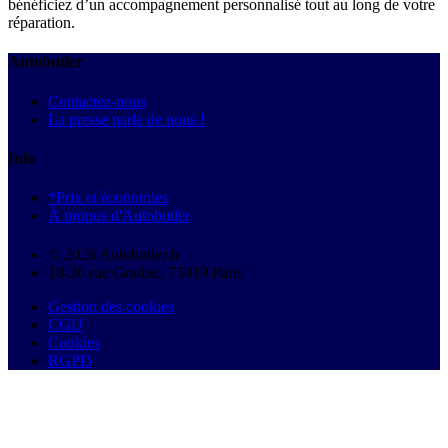
bénéficiez d’un accompagnement personnalisé tout au long de votre
réparation.
Autobutler
Contactez-nous
La presse parle de nous !
Info
*Prix et économies
À propos d'Autobutler
© 2026 Autobutler.fr
18-26 rue Goubet, 75019 Paris
Gestion des cookies
CGU
Cookies
RGPD