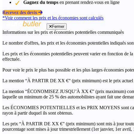
Gagnez du temps
en prenant rendez-vous en ligne
Recevez des devis
*Voir comment les prix et les économies sont calculés
Fermer
Informations sur les prix et économies potentielles communiqués
Le nombre d'offres, les prix et les économies potentielles indiqués son
Les prix et les économies potentielles peuvent varier en fonction de l
effectuée.
Pour voir le prix le plus bas possible et les plus larges économies pot
La mention “À PARTIR DE XX €” (prix minimum) est le prix actuel le 
La mention “ÉCONOMISEZ JUSQU’À XX €” (prix maximum) correspond à l
laquelle un minimum de 25 % des automobilistes ayant fait une demand
Les ÉCONOMIES POTENTIELLES et les PRIX MOYENS sont calculés grâc
rayon à partir duquel ils sont obtenus.
Les prix “À PARTIR DE XX €” (prix minimum) sont mis à jour toutes 
pourcentage sont mises à jour trimestriellement (1er janvier, 1er avril