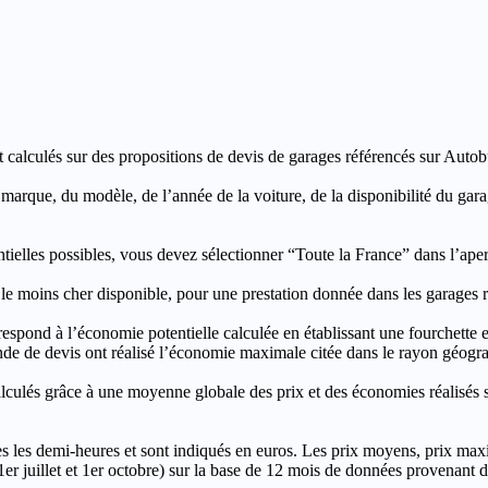
t calculés sur des propositions de devis de garages référencés sur Autobut
a marque, du modèle, de l’année de la voiture, de la disponibilité du ga
entielles possibles, vous devez sélectionner “Toute la France” dans l’ape
moins cher disponible, pour une prestation donnée dans les garages ré
’économie potentielle calculée en établissant une fourchette entre l
e de devis ont réalisé l’économie maximale citée dans le rayon géograp
e à une moyenne globale des prix et des économies réalisés sur le
les demi-heures et sont indiqués en euros. Les prix moyens, prix max
, 1er juillet et 1er octobre) sur la base de 12 mois de données provenan