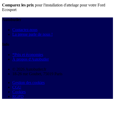
Comparez les prix
pour l'installation d'attelage pour votre Ford
Ecosport
Autobutler
Contactez-nous
La presse parle de nous !
Info
*Prix et économies
À propos d'Autobutler
© 2026 Autobutler.fr
18-26 rue Goubet, 75019 Paris
Gestion des cookies
CGU
Cookies
RGPD