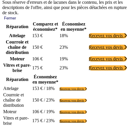
Sous réserve d'erreurs et de lacunes dans le contenu, les prix et les
descriptions de l'offre, ainsi que pour les pièces détachées en rupture
de stock.
Fermer
Comparez et
Économisez
Réparation
économisez*
en moyenne*
Attelage
153 €
18%
Recevez vos devis
Courroie et
chaîne de
150 €
23%
Recevez vos devis
distribution
Moteur
106 €
19%
Recevez vos devis
Vitres et pare-
175 €
23%
Recevez vos devis
brise
Économisez
Réparation
en moyenne*
Attelage
153 € / 18%
Recevez vos devis
Courroie et
chaîne de
150 € / 23%
Recevez vos devis
distribution
Moteur
106 € / 19%
Recevez vos devis
Vitres et pare-
175 € / 23%
Recevez vos devis
brise