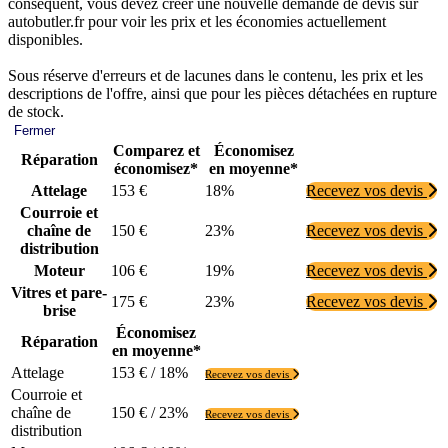
conséquent, vous devez créer une nouvelle demande de devis sur
autobutler.fr pour voir les prix et les économies actuellement
disponibles.
Sous réserve d'erreurs et de lacunes dans le contenu, les prix et les
descriptions de l'offre, ainsi que pour les pièces détachées en rupture
de stock.
Fermer
Comparez et
Économisez
Réparation
économisez*
en moyenne*
Attelage
153 €
18%
Recevez vos devis
Courroie et
chaîne de
150 €
23%
Recevez vos devis
distribution
Moteur
106 €
19%
Recevez vos devis
Vitres et pare-
175 €
23%
Recevez vos devis
brise
Économisez
Réparation
en moyenne*
Attelage
153 € / 18%
Recevez vos devis
Courroie et
chaîne de
150 € / 23%
Recevez vos devis
distribution