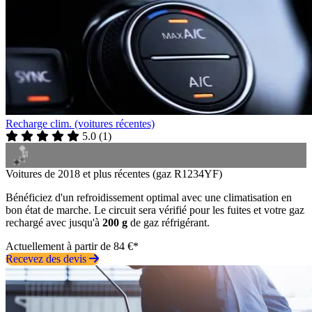
Recharge clim. (voitures récentes)
5.0
(
1
)
Voitures de 2018 et plus récentes (gaz R1234YF)
Bénéficiez d'un refroidissement optimal avec une climatisation en
bon état de marche. Le circuit sera vérifié pour les fuites et votre gaz
rechargé avec jusqu'à
200 g
de gaz réfrigérant.
Actuellement à partir de 84 €*
Recevez des devis