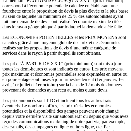
La mention “ÉCONOMISEZ JUSQU’À XX €” (prix maximum)
correspond à l’économie potentielle calculée en établissant une
fourchette entre la proposition de devis la plus élevée et la plus basse
au sein de laquelle un minimum de 25 % des automobilistes ayant
fait une demande de devis ont réalisé l’économie maximale citée
dans le rayon géographique à partir duquel la demande a été faite.
Les ÉCONOMIES POTENTIELLES et les PRIX MOYENS sont
calculés grâce à une moyenne globale des prix et des économies
réalisés sur les propositions de devis d’une même catégorie de
services dans le rayon à partir duquel ils sont obtenus.
Les prix “À PARTIR DE XX €” (prix minimum) sont mis à jour
toutes les demi-heures et sont indiqués en euros. Les prix moyens,
prix maximum et économies potentielles sont exprimées en euros ou
en pourcentage sont mises à jour trimestriellement (1er janvier, 1er
avril, 1er juillet et 1er octobre) sur la base de 12 mois de données
provenant de demandes ayant reçu au moins quatre devis.
Les prix annoncés sont TTC et incluent tous les autres frais
éventuels. Le nombre d'offres, les prix réels, les économies
potentielles et la disponibilité des garages peuvent avoir changé
depuis votre dernière visite sur autobutler.fr ou depuis que vous avez
reçu des communications marketing de notre part via, par exemple,
des e-mails, des campagnes en ligne ou hors ligne, etc. Par