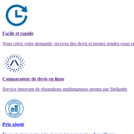
Facile et rapide
Vous créez votre demande, recevez des devis et prenez rendez-vous e
Comparateur de devis en ligne
Service innovant de réparations multimarques promu par Stellantis
Prix ajusté