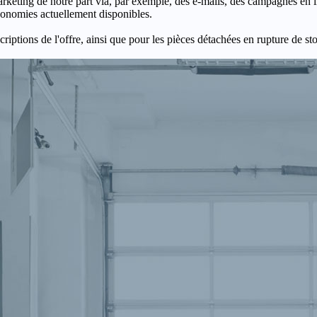
keting de notre part via, par exemple, des e-mails, des campagnes en l
économies actuellement disponibles.
criptions de l'offre, ainsi que pour les pièces détachées en rupture de st