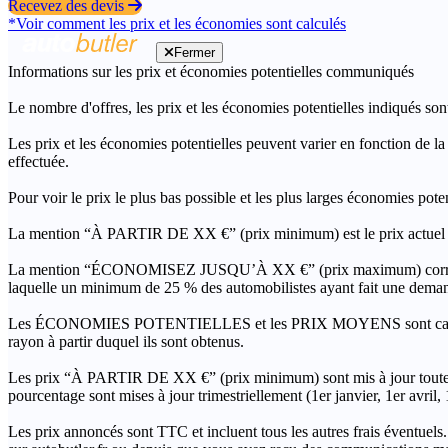
Recevez des devis
*Voir comment les prix et les économies sont calculés
Fermer
Informations sur les prix et économies potentielles communiqués
Le nombre d'offres, les prix et les économies potentielles indiqués son
Les prix et les économies potentielles peuvent varier en fonction de l
effectuée.
Pour voir le prix le plus bas possible et les plus larges économies pot
La mention “À PARTIR DE XX €” (prix minimum) est le prix actuel le 
La mention “ÉCONOMISEZ JUSQU’À XX €” (prix maximum) correspond à l
laquelle un minimum de 25 % des automobilistes ayant fait une demand
Les ÉCONOMIES POTENTIELLES et les PRIX MOYENS sont calculés grâc
rayon à partir duquel ils sont obtenus.
Les prix “À PARTIR DE XX €” (prix minimum) sont mis à jour toutes 
pourcentage sont mises à jour trimestriellement (1er janvier, 1er avril
Les prix annoncés sont TTC et incluent tous les autres frais éventuels.