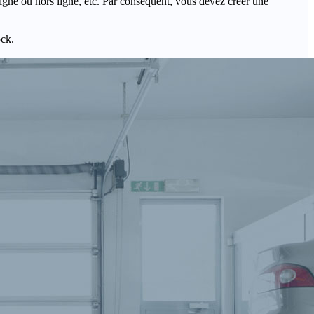
igne ou hors ligne, etc. Par conséquent, vous devez créer une
ock.