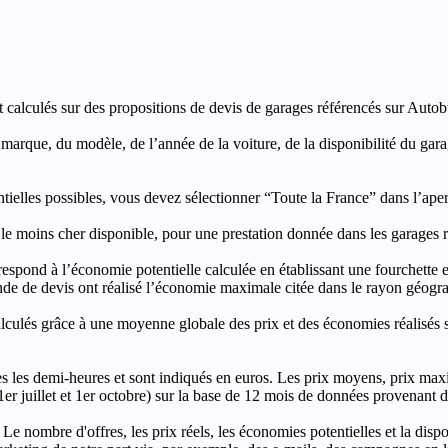
t calculés sur des propositions de devis de garages référencés sur Autobut
a marque, du modèle, de l’année de la voiture, de la disponibilité du ga
entielles possibles, vous devez sélectionner “Toute la France” dans l’ape
moins cher disponible, pour une prestation donnée dans les garages ré
’économie potentielle calculée en établissant une fourchette entre l
e de devis ont réalisé l’économie maximale citée dans le rayon géograp
e à une moyenne globale des prix et des économies réalisés sur le
les demi-heures et sont indiqués en euros. Les prix moyens, prix max
, 1er juillet et 1er octobre) sur la base de 12 mois de données provenan
 Le nombre d'offres, les prix réels, les économies potentielles et la disp