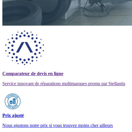
Comparateur de devis en ligne
Service innovant de réparations multimarques promu par Stellantis
Prix ajusté
Nous ajustons notre prix si vous trouvez moins cher ailleurs