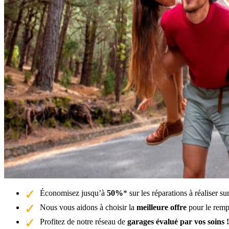
Économisez jusqu’à
50%
* sur les réparations à réaliser s
Nous vous aidons à choisir la
meilleure offre
pour le remp
Profitez de notre réseau de
garages évalué par vos soins !