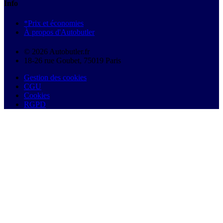
Info
*Prix et économies
À propos d'Autobutler
© 2026 Autobutler.fr
18-26 rue Goubet, 75019 Paris
Gestion des cookies
CGU
Cookies
RGPD