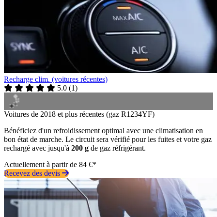
Recharge clim. (voitures récentes)
5.0
(
1
)
Voitures de 2018 et plus récentes (gaz R1234YF)
Bénéficiez d'un refroidissement optimal avec une climatisation en
bon état de marche. Le circuit sera vérifié pour les fuites et votre gaz
rechargé avec jusqu'à
200 g
de gaz réfrigérant.
Actuellement à partir de 84 €*
Recevez des devis