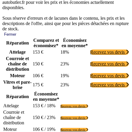
autobutler.fr pour voir les prix et les économies actuellement
disponibles.
Sous réserve d'erreurs et de lacunes dans le contenu, les prix et les
descriptions de l'offre, ainsi que pour les pièces détachées en rupture
de stock.
Fermer
Comparez et
Économisez
Réparation
économisez*
en moyenne*
Attelage
153 €
18%
Recevez vos devis
Courroie et
chaîne de
150 €
23%
Recevez vos devis
distribution
Moteur
106 €
19%
Recevez vos devis
Vitres et pare-
175 €
23%
Recevez vos devis
brise
Économisez
Réparation
en moyenne*
Attelage
153 € / 18%
Recevez vos devis
Courroie et
chaîne de
150 € / 23%
Recevez vos devis
distribution
Moteur
106 € / 19%
Recevez vos devis