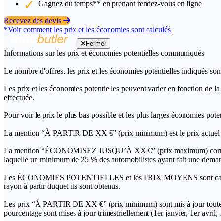
Gagnez du temps** en prenant rendez-vous en ligne
Recevez des devis
*Voir comment les prix et les économies sont calculés
Fermer
Informations sur les prix et économies potentielles communiqués
Le nombre d'offres, les prix et les économies potentielles indiqués son
Les prix et les économies potentielles peuvent varier en fonction de l
effectuée.
Pour voir le prix le plus bas possible et les plus larges économies pot
La mention “À PARTIR DE XX €” (prix minimum) est le prix actuel le 
La mention “ÉCONOMISEZ JUSQU’À XX €” (prix maximum) correspond à l
laquelle un minimum de 25 % des automobilistes ayant fait une demand
Les ÉCONOMIES POTENTIELLES et les PRIX MOYENS sont calculés grâc
rayon à partir duquel ils sont obtenus.
Les prix “À PARTIR DE XX €” (prix minimum) sont mis à jour toutes 
pourcentage sont mises à jour trimestriellement (1er janvier, 1er avril