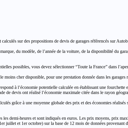
t calculés sur des propositions de devis de garages référencés sur Autobut
a marque, du modèle, de l’année de la voiture, de la disponibilité du ga
entielles possibles, vous devez sélectionner “Toute la France” dans l’ape
moins cher disponible, pour une prestation donnée dans les garages ré
’économie potentielle calculée en établissant une fourchette entre l
e de devis ont réalisé l’économie maximale citée dans le rayon géograp
e à une moyenne globale des prix et des économies réalisés sur le
les demi-heures et sont indiqués en euros. Les prix moyens, prix max
, 1er juillet et 1er octobre) sur la base de 12 mois de données provenan