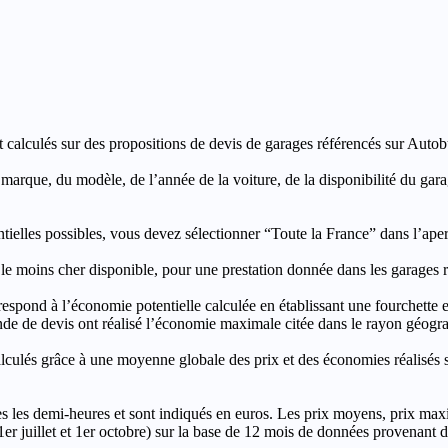
t calculés sur des propositions de devis de garages référencés sur Autobut
a marque, du modèle, de l’année de la voiture, de la disponibilité du ga
entielles possibles, vous devez sélectionner “Toute la France” dans l’ape
moins cher disponible, pour une prestation donnée dans les garages ré
’économie potentielle calculée en établissant une fourchette entre l
e de devis ont réalisé l’économie maximale citée dans le rayon géograp
e à une moyenne globale des prix et des économies réalisés sur le
les demi-heures et sont indiqués en euros. Les prix moyens, prix max
, 1er juillet et 1er octobre) sur la base de 12 mois de données provenan