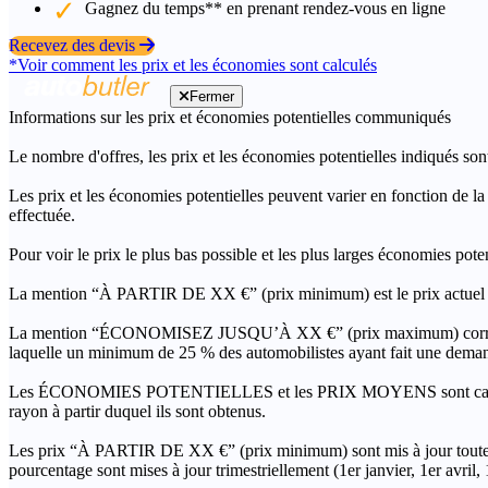
Gagnez du temps** en prenant rendez-vous en ligne
Recevez des devis
*Voir comment les prix et les économies sont calculés
Fermer
Informations sur les prix et économies potentielles communiqués
Le nombre d'offres, les prix et les économies potentielles indiqués son
Les prix et les économies potentielles peuvent varier en fonction de l
effectuée.
Pour voir le prix le plus bas possible et les plus larges économies pot
La mention “À PARTIR DE XX €” (prix minimum) est le prix actuel le 
La mention “ÉCONOMISEZ JUSQU’À XX €” (prix maximum) correspond à l
laquelle un minimum de 25 % des automobilistes ayant fait une demand
Les ÉCONOMIES POTENTIELLES et les PRIX MOYENS sont calculés grâc
rayon à partir duquel ils sont obtenus.
Les prix “À PARTIR DE XX €” (prix minimum) sont mis à jour toutes 
pourcentage sont mises à jour trimestriellement (1er janvier, 1er avril