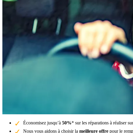
Économisez jusqu’à
50%
* sur les réparations à réaliser s
Nous vous aidons à choisir la
meilleure offre
pour le remp