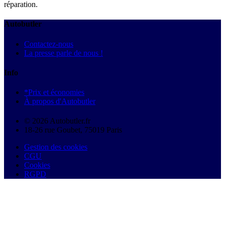
réparation.
Autobutler
Contactez-nous
La presse parle de nous !
Info
*Prix et économies
À propos d'Autobutler
© 2026 Autobutler.fr
18-26 rue Goubet, 75019 Paris
Gestion des cookies
CGU
Cookies
RGPD