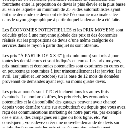
fourchette entre la proposition de devis la plus élevée et la plus basse
au sein de laquelle un minimum de 25 % des automobilistes ayant
fait une demande de devis ont réalisé l’économie maximale citée
dans le rayon géographique à partir duquel la demande a été faite.
Les ÉCONOMIES POTENTIELLES et les PRIX MOYENS sont
calculés grâce à une moyenne globale des prix et des économies
réalisés sur les propositions de devis d’une même catégorie de
services dans le rayon à partir duquel ils sont obtenus.
Les prix “À PARTIR DE XX €” (prix minimum) sont mis à jour
toutes les demi-heures et sont indiqués en euros. Les prix moyens,
prix maximum et économies potentielles sont exprimées en euros ou
en pourcentage sont mises à jour trimestriellement (1er janvier, 1er
avril, 1er juillet et 1er octobre) sur la base de 12 mois de données
provenant de demandes ayant reçu au moins quatre devis.
Les prix annoncés sont TTC et incluent tous les autres frais
éventuels. Le nombre d'offres, les prix réels, les économies
potentielles et la disponibilité des garages peuvent avoir changé
depuis votre dernière visite sur autobutler.fr ou depuis que vous avez
reçu des communications marketing de notre part via, par exemple,
des e-mails, des campagnes en ligne ou hors ligne, etc. Par
conséquent, vous devez créer une nouvelle demande de devis sur
autobutler.fr pour voir les prix et les économies actuellement