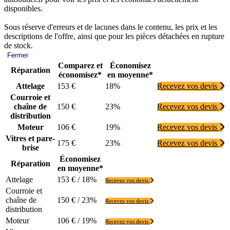
disponibles.
Sous réserve d'erreurs et de lacunes dans le contenu, les prix et les
descriptions de l'offre, ainsi que pour les pièces détachées en rupture
de stock.
Fermer
Comparez et
Économisez
Réparation
économisez*
en moyenne*
Attelage
153 €
18%
Recevez vos devis
Courroie et
chaîne de
150 €
23%
Recevez vos devis
distribution
Moteur
106 €
19%
Recevez vos devis
Vitres et pare-
175 €
23%
Recevez vos devis
brise
Économisez
Réparation
en moyenne*
Attelage
153 € / 18%
Recevez vos devis
Courroie et
chaîne de
150 € / 23%
Recevez vos devis
distribution
Moteur
106 € / 19%
Recevez vos devis