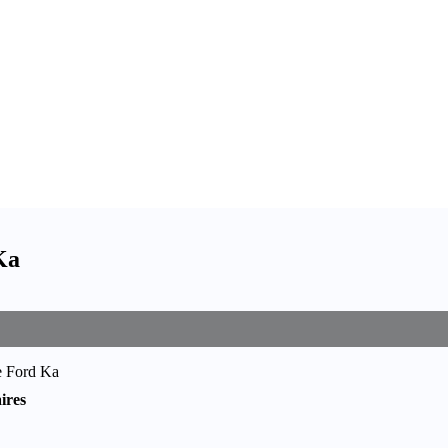
Ka
re Ford Ka
ires