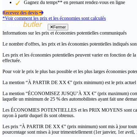
Gagnez du temps** en prenant rendez-vous en ligne
Recevez des devis
*Voir comment les prix et les économies sont calculés
Fermer
Informations sur les prix et économies potentielles communiqués
Le nombre d'offres, les prix et les économies potentielles indiqués son
Les prix et les économies potentielles peuvent varier en fonction de l
effectuée.
Pour voir le prix le plus bas possible et les plus larges économies pot
La mention “À PARTIR DE XX €” (prix minimum) est le prix actuel le 
La mention “ÉCONOMISEZ JUSQU’À XX €” (prix maximum) correspond à l
laquelle un minimum de 25 % des automobilistes ayant fait une demand
Les ÉCONOMIES POTENTIELLES et les PRIX MOYENS sont calculés grâc
rayon à partir duquel ils sont obtenus.
Les prix “À PARTIR DE XX €” (prix minimum) sont mis à jour toutes 
pourcentage sont mises à jour trimestriellement (1er janvier, 1er avril