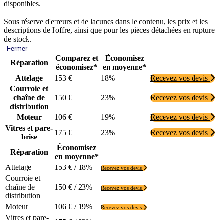
disponibles.
Sous réserve d'erreurs et de lacunes dans le contenu, les prix et les
descriptions de l'offre, ainsi que pour les pièces détachées en rupture
de stock.
Fermer
Comparez et
Économisez
Réparation
économisez*
en moyenne*
Attelage
153 €
18%
Recevez vos devis
Courroie et
chaîne de
150 €
23%
Recevez vos devis
distribution
Moteur
106 €
19%
Recevez vos devis
Vitres et pare-
175 €
23%
Recevez vos devis
brise
Économisez
Réparation
en moyenne*
Attelage
153 € / 18%
Recevez vos devis
Courroie et
chaîne de
150 € / 23%
Recevez vos devis
distribution
Moteur
106 € / 19%
Recevez vos devis
Vitres et pare-