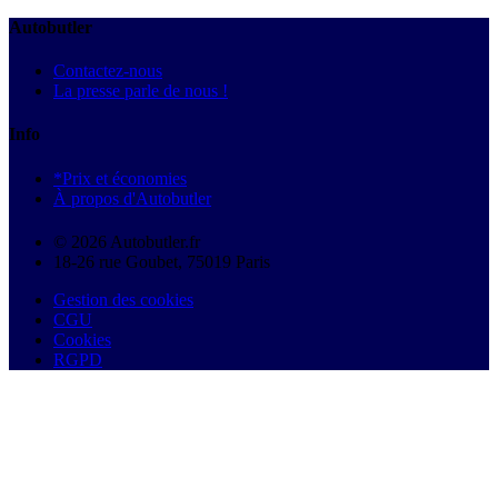
Autobutler
Contactez-nous
La presse parle de nous !
Info
*Prix et économies
À propos d'Autobutler
© 2026 Autobutler.fr
18-26 rue Goubet, 75019 Paris
Gestion des cookies
CGU
Cookies
RGPD