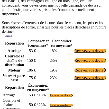
des e-mails, des campagnes en ligne ou hors ligne, etc. Par
conséquent, vous devez créer une nouvelle demande de devis sur
autobutler.fr pour voir les prix et les économies actuellement
disponibles.
Sous réserve d'erreurs et de lacunes dans le contenu, les prix et les
descriptions de l'offre, ainsi que pour les pièces détachées en rupture
de stock.
Fermer
Comparez et
Économisez
Réparation
économisez*
en moyenne*
Attelage
153 €
18%
Recevez vos devis
Courroie et
chaîne de
150 €
23%
Recevez vos devis
distribution
Moteur
106 €
19%
Recevez vos devis
Vitres et pare-
175 €
23%
Recevez vos devis
brise
Économisez
Réparation
en moyenne*
Attelage
153 € / 18%
Recevez vos devis
Courroie et
chaîne de
150 € / 23%
Recevez vos devis