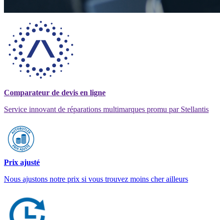
Comparateur de devis en ligne
Service innovant de réparations multimarques promu par Stellantis
Prix ajusté
Nous ajustons notre prix si vous trouvez moins cher ailleurs