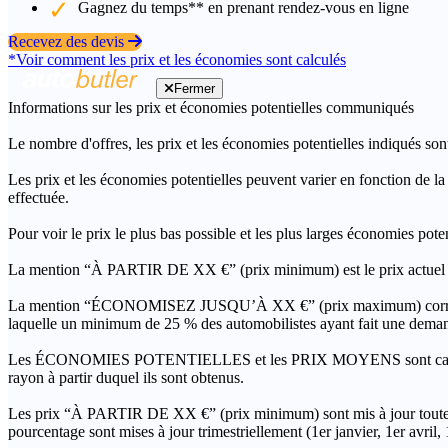
Gagnez du temps** en prenant rendez-vous en ligne
Recevez des devis
*Voir comment les prix et les économies sont calculés
Fermer
Informations sur les prix et économies potentielles communiqués
Le nombre d'offres, les prix et les économies potentielles indiqués son
Les prix et les économies potentielles peuvent varier en fonction de l
effectuée.
Pour voir le prix le plus bas possible et les plus larges économies pot
La mention “À PARTIR DE XX €” (prix minimum) est le prix actuel le 
La mention “ÉCONOMISEZ JUSQU’À XX €” (prix maximum) correspond à l
laquelle un minimum de 25 % des automobilistes ayant fait une demand
Les ÉCONOMIES POTENTIELLES et les PRIX MOYENS sont calculés grâc
rayon à partir duquel ils sont obtenus.
Les prix “À PARTIR DE XX €” (prix minimum) sont mis à jour toutes 
pourcentage sont mises à jour trimestriellement (1er janvier, 1er avril