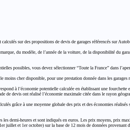
t calculés sur des propositions de devis de garages référencés sur Autobut
a marque, du modèle, de l’année de la voiture, de la disponibilité du ga
entielles possibles, vous devez sélectionner “Toute la France” dans l’ape
moins cher disponible, pour une prestation donnée dans les garages ré
’économie potentielle calculée en établissant une fourchette entre l
e de devis ont réalisé l’économie maximale citée dans le rayon géograp
e à une moyenne globale des prix et des économies réalisés sur le
les demi-heures et sont indiqués en euros. Les prix moyens, prix max
, 1er juillet et 1er octobre) sur la base de 12 mois de données provenan