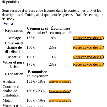
disponibles.
Sous réserve d'erreurs et de lacunes dans le contenu, les prix et les
descriptions de l'offre, ainsi que pour les pièces détachées en rupture
de stock.
Fermer
Comparez et
Économisez
Réparation
économisez*
en moyenne*
Attelage
153 €
18%
Recevez vos devis
Courroie et
chaîne de
150 €
23%
Recevez vos devis
distribution
Moteur
106 €
19%
Recevez vos devis
Vitres et pare-
175 €
23%
Recevez vos devis
brise
Économisez
Réparation
en moyenne*
Attelage
153 € / 18%
Recevez vos devis
Courroie et
chaîne de
150 € / 23%
Recevez vos devis
distribution
Moteur
106 € / 19%
Recevez vos devis
Vitres et pare-