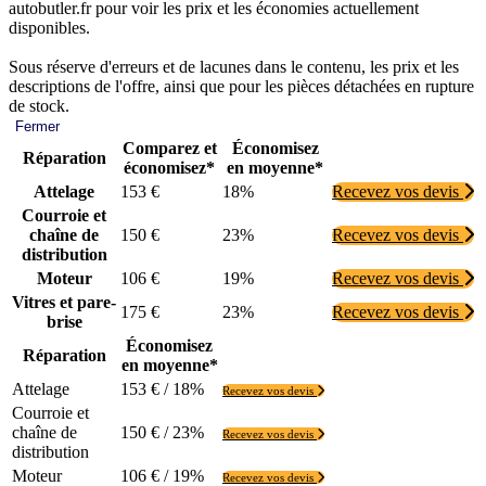
autobutler.fr pour voir les prix et les économies actuellement
disponibles.
Sous réserve d'erreurs et de lacunes dans le contenu, les prix et les
descriptions de l'offre, ainsi que pour les pièces détachées en rupture
de stock.
Fermer
Comparez et
Économisez
Réparation
économisez*
en moyenne*
Attelage
153 €
18%
Recevez vos devis
Courroie et
chaîne de
150 €
23%
Recevez vos devis
distribution
Moteur
106 €
19%
Recevez vos devis
Vitres et pare-
175 €
23%
Recevez vos devis
brise
Économisez
Réparation
en moyenne*
Attelage
153 € / 18%
Recevez vos devis
Courroie et
chaîne de
150 € / 23%
Recevez vos devis
distribution
Moteur
106 € / 19%
Recevez vos devis