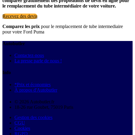
comparer gratuitement des propositions de devis en ligne pour
le remplacement du tube intermédiaire de votre voiture.
Recevez des devis
Comparez les prix
pour le remplacement de tube intermediaire
pour votre Ford Puma
Autobutler
Contactez-nous
La presse parle de nous !
Info
*Prix et économies
À propos d'Autobutler
© 2026 Autobutler.fr
18-26 rue Goubet, 75019 Paris
Gestion des cookies
CGU
Cookies
RGPD