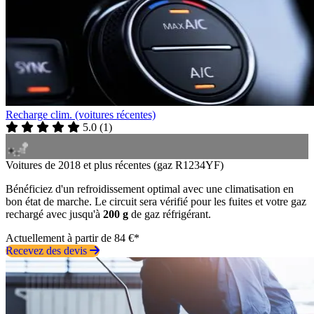
Recharge clim. (voitures récentes)
5.0
(
1
)
Voitures de 2018 et plus récentes (gaz R1234YF)
Bénéficiez d'un refroidissement optimal avec une climatisation en
bon état de marche. Le circuit sera vérifié pour les fuites et votre gaz
rechargé avec jusqu'à
200 g
de gaz réfrigérant.
Actuellement à partir de 84 €*
Recevez des devis