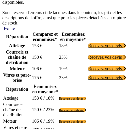
disponibles.
Sous réserve d'erreurs et de lacunes dans le contenu, les prix et les
descriptions de l'offre, ainsi que pour les pièces détachées en rupture
de stock.
Fermer
Comparez et
Économisez
Réparation
économisez*
en moyenne*
Attelage
153 €
18%
Recevez vos devis
Courroie et
chaîne de
150 €
23%
Recevez vos devis
distribution
Moteur
106 €
19%
Recevez vos devis
Vitres et pare-
175 €
23%
Recevez vos devis
brise
Économisez
Réparation
en moyenne*
Attelage
153 € / 18%
Recevez vos devis
Courroie et
chaîne de
150 € / 23%
Recevez vos devis
distribution
Moteur
106 € / 19%
Recevez vos devis
Vitres et pare-