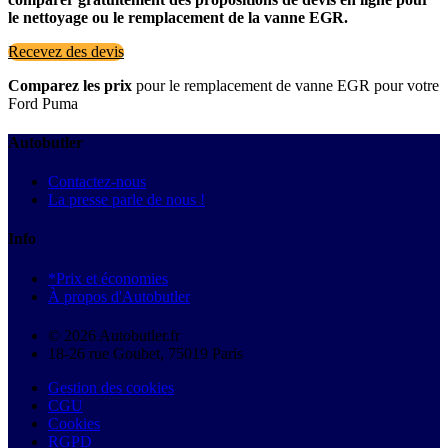
le nettoyage ou le remplacement de la vanne EGR.
Recevez des devis
Comparez les prix
pour le remplacement de vanne EGR pour votre
Ford Puma
Autobutler
Contactez-nous
La presse parle de nous !
Info
*Prix et économies
À propos d'Autobutler
© 2026 Autobutler.fr
18-26 rue Goubet, 75019 Paris
Gestion des cookies
CGU
Cookies
RGPD