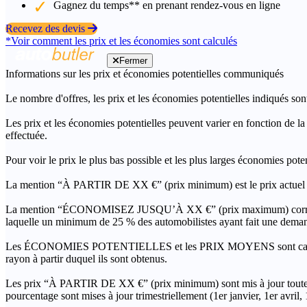
Gagnez du temps** en prenant rendez-vous en ligne
Recevez des devis
*Voir comment les prix et les économies sont calculés
Fermer
Informations sur les prix et économies potentielles communiqués
Le nombre d'offres, les prix et les économies potentielles indiqués son
Les prix et les économies potentielles peuvent varier en fonction de l
effectuée.
Pour voir le prix le plus bas possible et les plus larges économies pot
La mention “À PARTIR DE XX €” (prix minimum) est le prix actuel le 
La mention “ÉCONOMISEZ JUSQU’À XX €” (prix maximum) correspond à l
laquelle un minimum de 25 % des automobilistes ayant fait une demand
Les ÉCONOMIES POTENTIELLES et les PRIX MOYENS sont calculés grâc
rayon à partir duquel ils sont obtenus.
Les prix “À PARTIR DE XX €” (prix minimum) sont mis à jour toutes 
pourcentage sont mises à jour trimestriellement (1er janvier, 1er avril