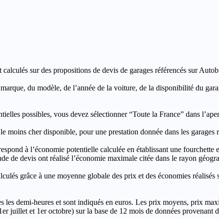
t calculés sur des propositions de devis de garages référencés sur Autobut
a marque, du modèle, de l’année de la voiture, de la disponibilité du ga
entielles possibles, vous devez sélectionner “Toute la France” dans l’ape
moins cher disponible, pour une prestation donnée dans les garages ré
’économie potentielle calculée en établissant une fourchette entre l
e de devis ont réalisé l’économie maximale citée dans le rayon géograp
e à une moyenne globale des prix et des économies réalisés sur le
les demi-heures et sont indiqués en euros. Les prix moyens, prix max
, 1er juillet et 1er octobre) sur la base de 12 mois de données provenan