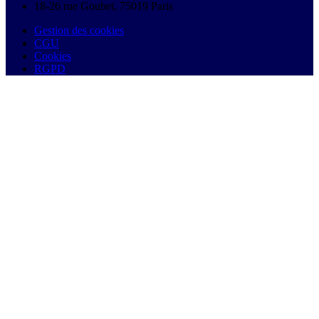
18-26 rue Goubet, 75019 Paris
Gestion des cookies
CGU
Cookies
RGPD