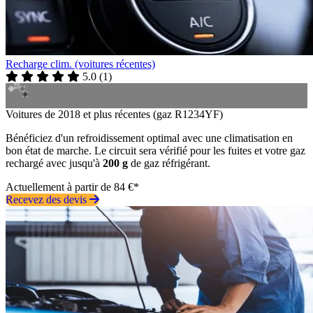
Recharge clim. (voitures récentes)
5.0
(
1
)
Voitures de 2018 et plus récentes (gaz R1234YF)
Bénéficiez d'un refroidissement optimal avec une climatisation en
bon état de marche. Le circuit sera vérifié pour les fuites et votre gaz
rechargé avec jusqu'à
200 g
de gaz réfrigérant.
Actuellement à partir de 84 €*
Recevez des devis