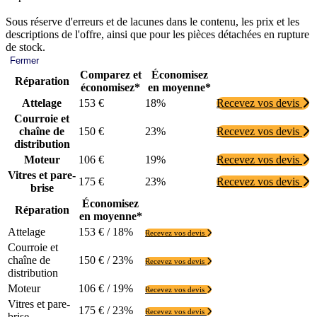
Sous réserve d'erreurs et de lacunes dans le contenu, les prix et les
descriptions de l'offre, ainsi que pour les pièces détachées en rupture
de stock.
Fermer
Comparez et
Économisez
Réparation
économisez*
en moyenne*
Attelage
153 €
18%
Recevez vos devis
Courroie et
chaîne de
150 €
23%
Recevez vos devis
distribution
Moteur
106 €
19%
Recevez vos devis
Vitres et pare-
175 €
23%
Recevez vos devis
brise
Économisez
Réparation
en moyenne*
Attelage
153 € / 18%
Recevez vos devis
Courroie et
chaîne de
150 € / 23%
Recevez vos devis
distribution
Moteur
106 € / 19%
Recevez vos devis
Vitres et pare-
175 € / 23%
Recevez vos devis
brise