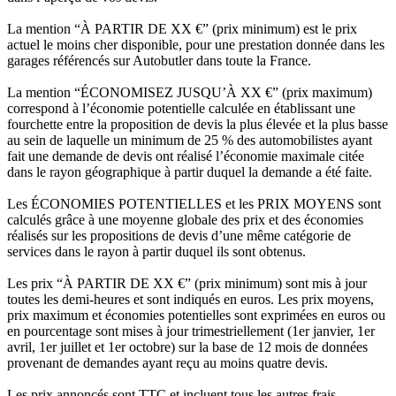
La mention “À PARTIR DE XX €” (prix minimum) est le prix
actuel le moins cher disponible, pour une prestation donnée dans les
garages référencés sur Autobutler dans toute la France.
La mention “ÉCONOMISEZ JUSQU’À XX €” (prix maximum)
correspond à l’économie potentielle calculée en établissant une
fourchette entre la proposition de devis la plus élevée et la plus basse
au sein de laquelle un minimum de 25 % des automobilistes ayant
fait une demande de devis ont réalisé l’économie maximale citée
dans le rayon géographique à partir duquel la demande a été faite.
Les ÉCONOMIES POTENTIELLES et les PRIX MOYENS sont
calculés grâce à une moyenne globale des prix et des économies
réalisés sur les propositions de devis d’une même catégorie de
services dans le rayon à partir duquel ils sont obtenus.
Les prix “À PARTIR DE XX €” (prix minimum) sont mis à jour
toutes les demi-heures et sont indiqués en euros. Les prix moyens,
prix maximum et économies potentielles sont exprimées en euros ou
en pourcentage sont mises à jour trimestriellement (1er janvier, 1er
avril, 1er juillet et 1er octobre) sur la base de 12 mois de données
provenant de demandes ayant reçu au moins quatre devis.
Les prix annoncés sont TTC et incluent tous les autres frais