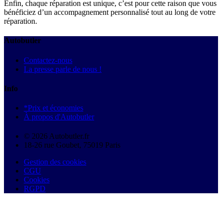
Enfin, chaque réparation est unique, c’est pour cette raison que vous
bénéficiez d’un accompagnement personnalisé tout au long de votre
réparation.
Autobutler
Contactez-nous
La presse parle de nous !
Info
*Prix et économies
À propos d'Autobutler
© 2026 Autobutler.fr
18-26 rue Goubet, 75019 Paris
Gestion des cookies
CGU
Cookies
RGPD