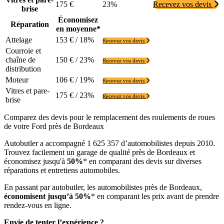
175 €
23%
Recevez vos devis
brise
Économisez
Réparation
en moyenne*
Attelage
153 € / 18%
Recevez vos devis
Courroie et
chaîne de
150 € / 23%
Recevez vos devis
distribution
Moteur
106 € / 19%
Recevez vos devis
Vitres et pare-
175 € / 23%
Recevez vos devis
brise
Comparez des devis pour le remplacement des roulements de roues
de votre Ford près de Bordeaux
Autobutler a accompagné 1 625 357 d’automobilistes depuis 2010.
Trouvez facilement un garage de qualité près de Bordeaux et
économisez jusqu'à
50%
* en comparant des devis sur diverses
réparations et entretiens automobiles.
En passant par autobutler, les automobilistes près de Bordeaux,
économisent jusqu’à 50%
* en comparant les prix avant de prendre
rendez-vous en ligne.
Envie de tenter l’expérience ?