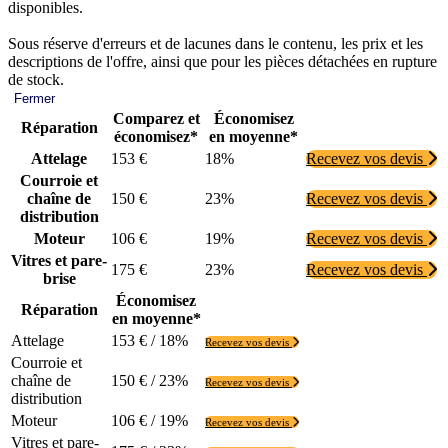
disponibles.
Sous réserve d'erreurs et de lacunes dans le contenu, les prix et les
descriptions de l'offre, ainsi que pour les pièces détachées en rupture
de stock.
Fermer
Comparez et
Économisez
Réparation
économisez*
en moyenne*
Attelage
153 €
18%
Recevez vos devis
Courroie et
chaîne de
150 €
23%
Recevez vos devis
distribution
Moteur
106 €
19%
Recevez vos devis
Vitres et pare-
175 €
23%
Recevez vos devis
brise
Économisez
Réparation
en moyenne*
Attelage
153 € / 18%
Recevez vos devis
Courroie et
chaîne de
150 € / 23%
Recevez vos devis
distribution
Moteur
106 € / 19%
Recevez vos devis
Vitres et pare-