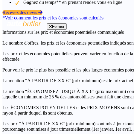
Gagnez du temps** en prenant rendez-vous en ligne
Recevez des devis
*Voir comment les prix et les économies sont calculés
Fermer
Informations sur les prix et économies potentielles communiqués
Le nombre d'offres, les prix et les économies potentielles indiqués son
Les prix et les économies potentielles peuvent varier en fonction de l
effectuée.
Pour voir le prix le plus bas possible et les plus larges économies pot
La mention “À PARTIR DE XX €” (prix minimum) est le prix actuel le 
La mention “ÉCONOMISEZ JUSQU’À XX €” (prix maximum) correspond à l
laquelle un minimum de 25 % des automobilistes ayant fait une demand
Les ÉCONOMIES POTENTIELLES et les PRIX MOYENS sont calculés grâc
rayon à partir duquel ils sont obtenus.
Les prix “À PARTIR DE XX €” (prix minimum) sont mis à jour toutes 
pourcentage sont mises à jour trimestriellement (1er janvier, 1er avril