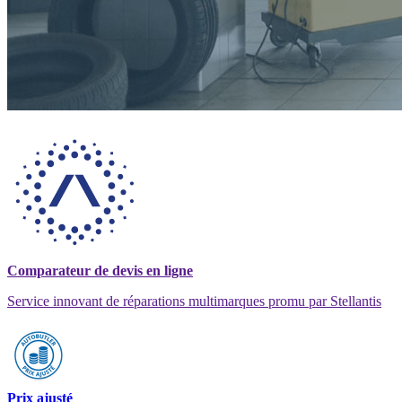
Comparateur de devis en ligne
Service innovant de réparations multimarques promu par Stellantis
Prix ajusté