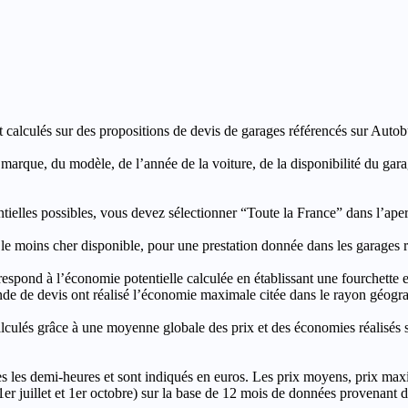
t calculés sur des propositions de devis de garages référencés sur Autobut
a marque, du modèle, de l’année de la voiture, de la disponibilité du ga
entielles possibles, vous devez sélectionner “Toute la France” dans l’ape
moins cher disponible, pour une prestation donnée dans les garages ré
’économie potentielle calculée en établissant une fourchette entre l
e de devis ont réalisé l’économie maximale citée dans le rayon géograp
e à une moyenne globale des prix et des économies réalisés sur le
les demi-heures et sont indiqués en euros. Les prix moyens, prix max
, 1er juillet et 1er octobre) sur la base de 12 mois de données provenan