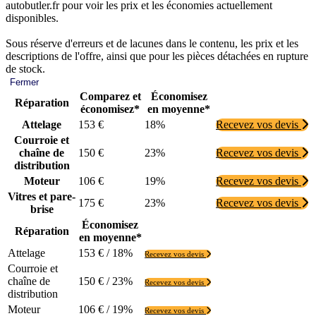
autobutler.fr pour voir les prix et les économies actuellement
disponibles.
Sous réserve d'erreurs et de lacunes dans le contenu, les prix et les
descriptions de l'offre, ainsi que pour les pièces détachées en rupture
de stock.
Fermer
Comparez et
Économisez
Réparation
économisez*
en moyenne*
Attelage
153 €
18%
Recevez vos devis
Courroie et
chaîne de
150 €
23%
Recevez vos devis
distribution
Moteur
106 €
19%
Recevez vos devis
Vitres et pare-
175 €
23%
Recevez vos devis
brise
Économisez
Réparation
en moyenne*
Attelage
153 € / 18%
Recevez vos devis
Courroie et
chaîne de
150 € / 23%
Recevez vos devis
distribution
Moteur
106 € / 19%
Recevez vos devis