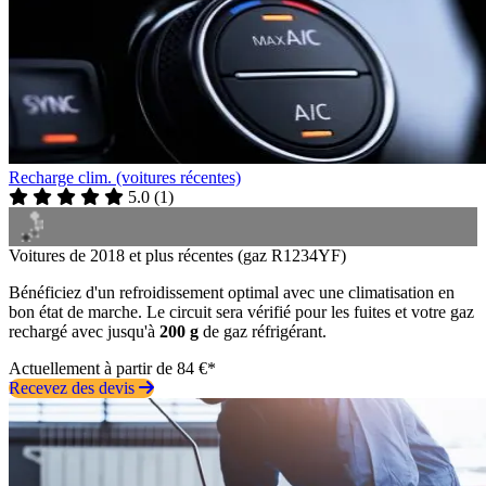
Recharge clim. (voitures récentes)
5.0
(
1
)
Voitures de 2018 et plus récentes (gaz R1234YF)
Bénéficiez d'un refroidissement optimal avec une climatisation en
bon état de marche. Le circuit sera vérifié pour les fuites et votre gaz
rechargé avec jusqu'à
200 g
de gaz réfrigérant.
Actuellement à partir de 84 €*
Recevez des devis