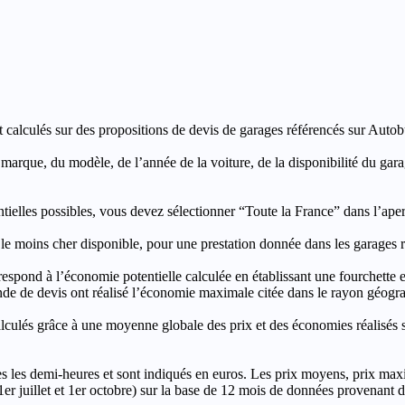
t calculés sur des propositions de devis de garages référencés sur Autobut
a marque, du modèle, de l’année de la voiture, de la disponibilité du ga
entielles possibles, vous devez sélectionner “Toute la France” dans l’ape
moins cher disponible, pour une prestation donnée dans les garages ré
’économie potentielle calculée en établissant une fourchette entre l
e de devis ont réalisé l’économie maximale citée dans le rayon géograp
e à une moyenne globale des prix et des économies réalisés sur le
les demi-heures et sont indiqués en euros. Les prix moyens, prix max
, 1er juillet et 1er octobre) sur la base de 12 mois de données provenan