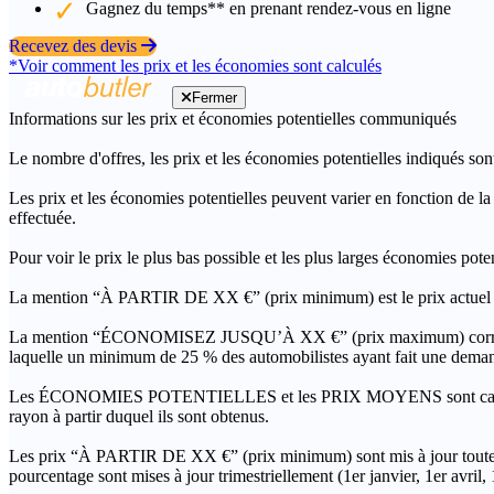
Gagnez du temps** en prenant rendez-vous en ligne
Recevez des devis
*Voir comment les prix et les économies sont calculés
Fermer
Informations sur les prix et économies potentielles communiqués
Le nombre d'offres, les prix et les économies potentielles indiqués son
Les prix et les économies potentielles peuvent varier en fonction de l
effectuée.
Pour voir le prix le plus bas possible et les plus larges économies pot
La mention “À PARTIR DE XX €” (prix minimum) est le prix actuel le 
La mention “ÉCONOMISEZ JUSQU’À XX €” (prix maximum) correspond à l
laquelle un minimum de 25 % des automobilistes ayant fait une demand
Les ÉCONOMIES POTENTIELLES et les PRIX MOYENS sont calculés grâc
rayon à partir duquel ils sont obtenus.
Les prix “À PARTIR DE XX €” (prix minimum) sont mis à jour toutes 
pourcentage sont mises à jour trimestriellement (1er janvier, 1er avril