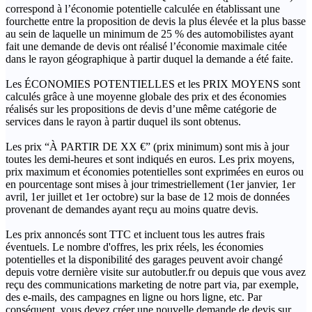
correspond à l’économie potentielle calculée en établissant une
fourchette entre la proposition de devis la plus élevée et la plus basse
au sein de laquelle un minimum de 25 % des automobilistes ayant
fait une demande de devis ont réalisé l’économie maximale citée
dans le rayon géographique à partir duquel la demande a été faite.
Les ÉCONOMIES POTENTIELLES et les PRIX MOYENS sont
calculés grâce à une moyenne globale des prix et des économies
réalisés sur les propositions de devis d’une même catégorie de
services dans le rayon à partir duquel ils sont obtenus.
Les prix “À PARTIR DE XX €” (prix minimum) sont mis à jour
toutes les demi-heures et sont indiqués en euros. Les prix moyens,
prix maximum et économies potentielles sont exprimées en euros ou
en pourcentage sont mises à jour trimestriellement (1er janvier, 1er
avril, 1er juillet et 1er octobre) sur la base de 12 mois de données
provenant de demandes ayant reçu au moins quatre devis.
Les prix annoncés sont TTC et incluent tous les autres frais
éventuels. Le nombre d'offres, les prix réels, les économies
potentielles et la disponibilité des garages peuvent avoir changé
depuis votre dernière visite sur autobutler.fr ou depuis que vous avez
reçu des communications marketing de notre part via, par exemple,
des e-mails, des campagnes en ligne ou hors ligne, etc. Par
conséquent, vous devez créer une nouvelle demande de devis sur