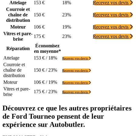
Attelage
153 €
18%
Recevez vos devis
Courroie et
chaîne de
150 €
23%
Recevez vos devis
distribution
Moteur
106 €
19%
Recevez vos devis
Vitres et pare-
175 €
23%
Recevez vos devis
brise
Économisez
Réparation
en moyenne*
Attelage
153 € / 18%
Recevez vos devis
Courroie et
chaîne de
150 € / 23%
Recevez vos devis
distribution
Moteur
106 € / 19%
Recevez vos devis
Vitres et pare-
175 € / 23%
Recevez vos devis
brise
Découvrez ce que les autres propriétaires
de Ford Tourneo pensent de leur
expérience sur Autobutler.