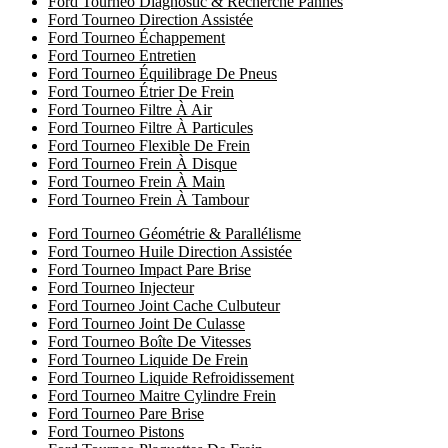
Ford Tourneo Diagnostic & Recherche Pannes
Ford Tourneo Direction Assistée
Ford Tourneo Échappement
Ford Tourneo Entretien
Ford Tourneo Équilibrage De Pneus
Ford Tourneo Étrier De Frein
Ford Tourneo Filtre À Air
Ford Tourneo Filtre À Particules
Ford Tourneo Flexible De Frein
Ford Tourneo Frein À Disque
Ford Tourneo Frein À Main
Ford Tourneo Frein À Tambour
Ford Tourneo Géométrie & Parallélisme
Ford Tourneo Huile Direction Assistée
Ford Tourneo Impact Pare Brise
Ford Tourneo Injecteur
Ford Tourneo Joint Cache Culbuteur
Ford Tourneo Joint De Culasse
Ford Tourneo Boîte De Vitesses
Ford Tourneo Liquide De Frein
Ford Tourneo Liquide Refroidissement
Ford Tourneo Maitre Cylindre Frein
Ford Tourneo Pare Brise
Ford Tourneo Pistons