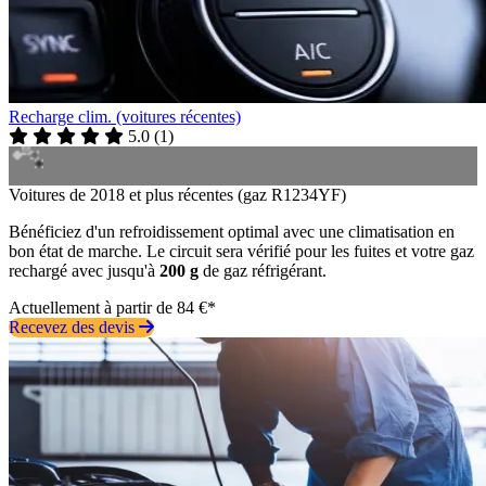
Recharge clim. (voitures récentes)
5.0
(
1
)
Voitures de 2018 et plus récentes (gaz R1234YF)
Bénéficiez d'un refroidissement optimal avec une climatisation en
bon état de marche. Le circuit sera vérifié pour les fuites et votre gaz
rechargé avec jusqu'à
200 g
de gaz réfrigérant.
Actuellement à partir de 84 €*
Recevez des devis