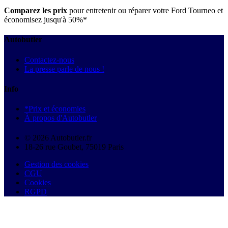
Comparez les prix
pour entretenir ou réparer votre Ford Tourneo et
économisez jusqu'à 50%*
Autobutler
Contactez-nous
La presse parle de nous !
Info
*Prix et économies
À propos d'Autobutler
© 2026 Autobutler.fr
18-26 rue Goubet, 75019 Paris
Gestion des cookies
CGU
Cookies
RGPD