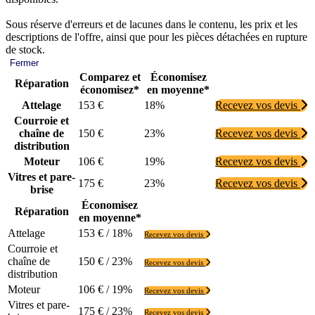
Sous réserve d'erreurs et de lacunes dans le contenu, les prix et les
descriptions de l'offre, ainsi que pour les pièces détachées en rupture
de stock.
Fermer
Comparez et
Économisez
Réparation
économisez*
en moyenne*
Attelage
153 €
18%
Recevez vos devis
Courroie et
chaîne de
150 €
23%
Recevez vos devis
distribution
Moteur
106 €
19%
Recevez vos devis
Vitres et pare-
175 €
23%
Recevez vos devis
brise
Économisez
Réparation
en moyenne*
Attelage
153 € / 18%
Recevez vos devis
Courroie et
chaîne de
150 € / 23%
Recevez vos devis
distribution
Moteur
106 € / 19%
Recevez vos devis
Vitres et pare-
175 € / 23%
Recevez vos devis