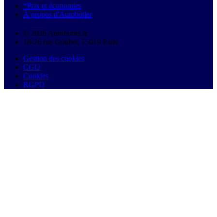
*Prix et économies
À propos d'Autobutler
© 2026 Autobutler.fr
18-26 rue Goubet, 75019 Paris
Gestion des cookies
CGU
Cookies
RGPD