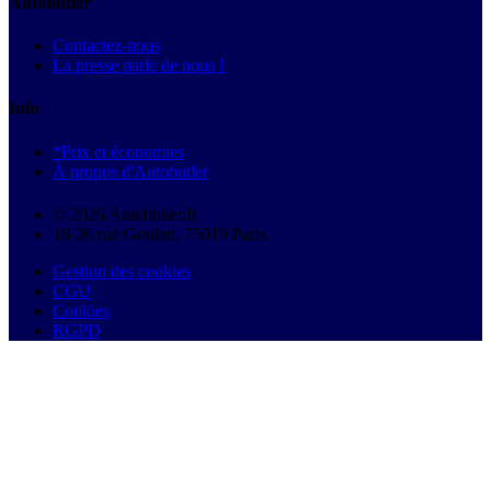
Autobutler
Contactez-nous
La presse parle de nous !
Info
*Prix et économies
À propos d'Autobutler
© 2026 Autobutler.fr
18-26 rue Goubet, 75019 Paris
Gestion des cookies
CGU
Cookies
RGPD