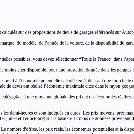
t calculés sur des propositions de devis de garages référencés sur Autobut
a marque, du modèle, de l’année de la voiture, de la disponibilité du ga
entielles possibles, vous devez sélectionner “Toute la France” dans l’ape
moins cher disponible, pour une prestation donnée dans les garages ré
’économie potentielle calculée en établissant une fourchette entre l
e de devis ont réalisé l’économie maximale citée dans le rayon géograp
e à une moyenne globale des prix et des économies réalisés sur le
les demi-heures et sont indiqués en euros. Les prix moyens, prix max
, 1er juillet et 1er octobre) sur la base de 12 mois de données provenan
 Le nombre d'offres, les prix réels, les économies potentielles et la disp