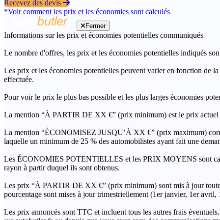
Recevez des devis
*Voir comment les prix et les économies sont calculés
Fermer
Informations sur les prix et économies potentielles communiqués
Le nombre d'offres, les prix et les économies potentielles indiqués son
Les prix et les économies potentielles peuvent varier en fonction de l
effectuée.
Pour voir le prix le plus bas possible et les plus larges économies pot
La mention “À PARTIR DE XX €” (prix minimum) est le prix actuel le 
La mention “ÉCONOMISEZ JUSQU’À XX €” (prix maximum) correspond à l
laquelle un minimum de 25 % des automobilistes ayant fait une demand
Les ÉCONOMIES POTENTIELLES et les PRIX MOYENS sont calculés grâc
rayon à partir duquel ils sont obtenus.
Les prix “À PARTIR DE XX €” (prix minimum) sont mis à jour toutes 
pourcentage sont mises à jour trimestriellement (1er janvier, 1er avril
Les prix annoncés sont TTC et incluent tous les autres frais éventuels.