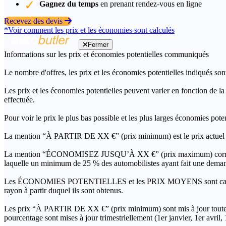
Gagnez du temps
en prenant rendez-vous en ligne
Recevez des devis
*Voir comment les prix et les économies sont calculés
Fermer
Informations sur les prix et économies potentielles communiqués
Le nombre d'offres, les prix et les économies potentielles indiqués son
Les prix et les économies potentielles peuvent varier en fonction de l
effectuée.
Pour voir le prix le plus bas possible et les plus larges économies pot
La mention “À PARTIR DE XX €” (prix minimum) est le prix actuel le 
La mention “ÉCONOMISEZ JUSQU’À XX €” (prix maximum) correspond à l
laquelle un minimum de 25 % des automobilistes ayant fait une demand
Les ÉCONOMIES POTENTIELLES et les PRIX MOYENS sont calculés grâc
rayon à partir duquel ils sont obtenus.
Les prix “À PARTIR DE XX €” (prix minimum) sont mis à jour toutes 
pourcentage sont mises à jour trimestriellement (1er janvier, 1er avril