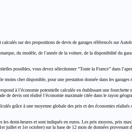
t calculés sur des propositions de devis de garages référencés sur Autobut
a marque, du modèle, de l’année de la voiture, de la disponibilité du ga
entielles possibles, vous devez sélectionner “Toute la France” dans l’ape
moins cher disponible, pour une prestation donnée dans les garages ré
’économie potentielle calculée en établissant une fourchette entre l
e de devis ont réalisé l’économie maximale citée dans le rayon géograp
e à une moyenne globale des prix et des économies réalisés sur le
les demi-heures et sont indiqués en euros. Les prix moyens, prix max
, 1er juillet et 1er octobre) sur la base de 12 mois de données provenan