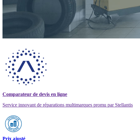
Comparateur de devis en ligne
Service innovant de réparations multimarques promu par Stellantis
Prix ajusté