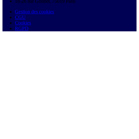
18-26 rue Goubet, 75019 Paris
Gestion des cookies
CGU
Cookies
RGPD