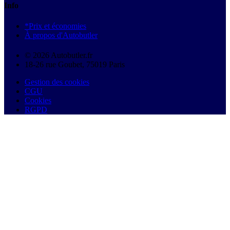
Info
*Prix et économies
À propos d'Autobutler
© 2026 Autobutler.fr
18-26 rue Goubet, 75019 Paris
Gestion des cookies
CGU
Cookies
RGPD