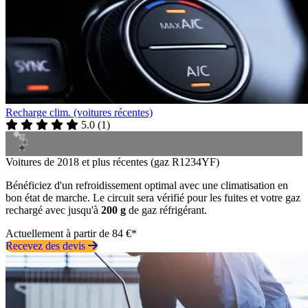
Recharge clim. (voitures récentes)
5.0
(
1
)
Voitures de 2018 et plus récentes (gaz R1234YF)
Bénéficiez d'un refroidissement optimal avec une climatisation en
bon état de marche. Le circuit sera vérifié pour les fuites et votre gaz
rechargé avec jusqu'à
200 g
de gaz réfrigérant.
Actuellement à partir de 84 €*
Recevez des devis