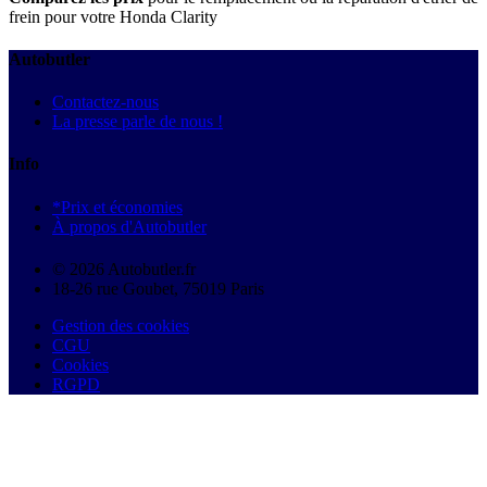
frein pour votre Honda Clarity
Autobutler
Contactez-nous
La presse parle de nous !
Info
*Prix et économies
À propos d'Autobutler
© 2026 Autobutler.fr
18-26 rue Goubet, 75019 Paris
Gestion des cookies
CGU
Cookies
RGPD