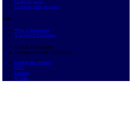
Contactez-nous
La presse parle de nous !
Info
*Prix et économies
À propos d'Autobutler
© 2026 Autobutler.fr
18-26 rue Goubet, 75019 Paris
Gestion des cookies
CGU
Cookies
RGPD