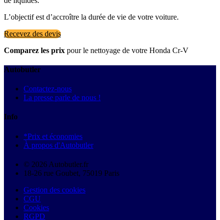
de liquides.
L’objectif est d’accroître la durée de vie de votre voiture.
Recevez des devis
Comparez les prix
pour le nettoyage de votre Honda Cr-V
Autobutler
Contactez-nous
La presse parle de nous !
Info
*Prix et économies
À propos d'Autobutler
© 2026 Autobutler.fr
18-26 rue Goubet, 75019 Paris
Gestion des cookies
CGU
Cookies
RGPD