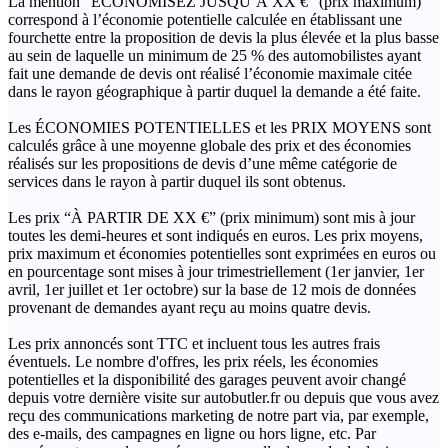
La mention “ÉCONOMISEZ JUSQU’À XX €” (prix maximum)
correspond à l’économie potentielle calculée en établissant une
fourchette entre la proposition de devis la plus élevée et la plus basse
au sein de laquelle un minimum de 25 % des automobilistes ayant
fait une demande de devis ont réalisé l’économie maximale citée
dans le rayon géographique à partir duquel la demande a été faite.
Les ÉCONOMIES POTENTIELLES et les PRIX MOYENS sont
calculés grâce à une moyenne globale des prix et des économies
réalisés sur les propositions de devis d’une même catégorie de
services dans le rayon à partir duquel ils sont obtenus.
Les prix “À PARTIR DE XX €” (prix minimum) sont mis à jour
toutes les demi-heures et sont indiqués en euros. Les prix moyens,
prix maximum et économies potentielles sont exprimées en euros ou
en pourcentage sont mises à jour trimestriellement (1er janvier, 1er
avril, 1er juillet et 1er octobre) sur la base de 12 mois de données
provenant de demandes ayant reçu au moins quatre devis.
Les prix annoncés sont TTC et incluent tous les autres frais
éventuels. Le nombre d'offres, les prix réels, les économies
potentielles et la disponibilité des garages peuvent avoir changé
depuis votre dernière visite sur autobutler.fr ou depuis que vous avez
reçu des communications marketing de notre part via, par exemple,
des e-mails, des campagnes en ligne ou hors ligne, etc. Par