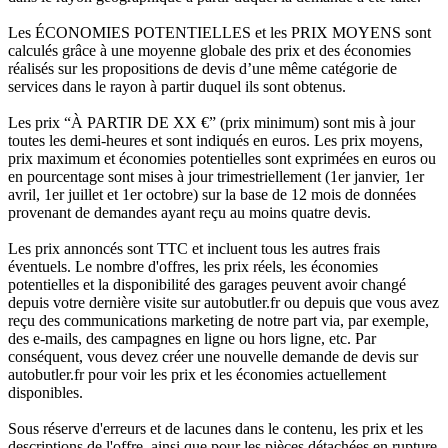
Les ÉCONOMIES POTENTIELLES et les PRIX MOYENS sont
calculés grâce à une moyenne globale des prix et des économies
réalisés sur les propositions de devis d’une même catégorie de
services dans le rayon à partir duquel ils sont obtenus.
Les prix “À PARTIR DE XX €” (prix minimum) sont mis à jour
toutes les demi-heures et sont indiqués en euros. Les prix moyens,
prix maximum et économies potentielles sont exprimées en euros ou
en pourcentage sont mises à jour trimestriellement (1er janvier, 1er
avril, 1er juillet et 1er octobre) sur la base de 12 mois de données
provenant de demandes ayant reçu au moins quatre devis.
Les prix annoncés sont TTC et incluent tous les autres frais
éventuels. Le nombre d'offres, les prix réels, les économies
potentielles et la disponibilité des garages peuvent avoir changé
depuis votre dernière visite sur autobutler.fr ou depuis que vous avez
reçu des communications marketing de notre part via, par exemple,
des e-mails, des campagnes en ligne ou hors ligne, etc. Par
conséquent, vous devez créer une nouvelle demande de devis sur
autobutler.fr pour voir les prix et les économies actuellement
disponibles.
Sous réserve d'erreurs et de lacunes dans le contenu, les prix et les
descriptions de l'offre, ainsi que pour les pièces détachées en rupture