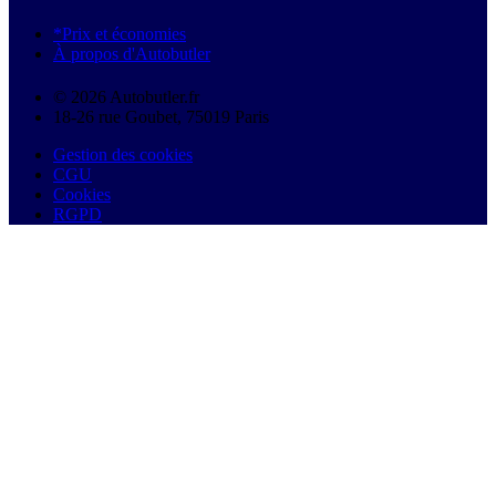
*Prix et économies
À propos d'Autobutler
© 2026 Autobutler.fr
18-26 rue Goubet, 75019 Paris
Gestion des cookies
CGU
Cookies
RGPD