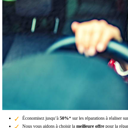
Économisez jusqu’à
50%
* sur les réparations à réaliser 
Nous vous aidons à choisir la
meilleure offre
pour la répa