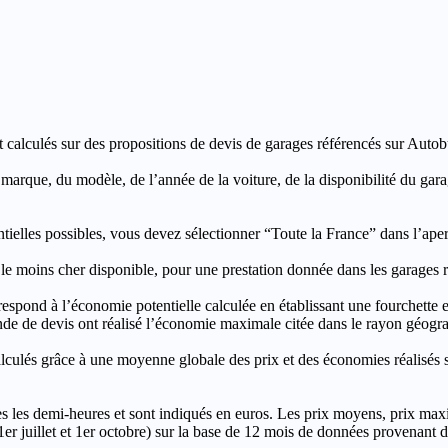
t calculés sur des propositions de devis de garages référencés sur Autobut
a marque, du modèle, de l’année de la voiture, de la disponibilité du ga
entielles possibles, vous devez sélectionner “Toute la France” dans l’ape
moins cher disponible, pour une prestation donnée dans les garages ré
’économie potentielle calculée en établissant une fourchette entre l
e de devis ont réalisé l’économie maximale citée dans le rayon géograp
e à une moyenne globale des prix et des économies réalisés sur le
les demi-heures et sont indiqués en euros. Les prix moyens, prix max
, 1er juillet et 1er octobre) sur la base de 12 mois de données provenan