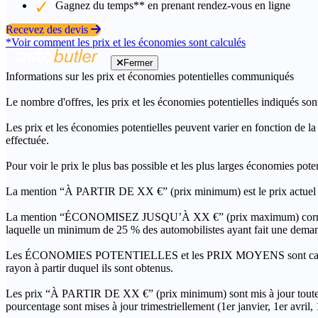
Gagnez du temps** en prenant rendez-vous en ligne
Recevez des devis
*Voir comment les prix et les économies sont calculés
Fermer
Informations sur les prix et économies potentielles communiqués
Le nombre d'offres, les prix et les économies potentielles indiqués son
Les prix et les économies potentielles peuvent varier en fonction de l
effectuée.
Pour voir le prix le plus bas possible et les plus larges économies pot
La mention “À PARTIR DE XX €” (prix minimum) est le prix actuel le 
La mention “ÉCONOMISEZ JUSQU’À XX €” (prix maximum) correspond à l
laquelle un minimum de 25 % des automobilistes ayant fait une demand
Les ÉCONOMIES POTENTIELLES et les PRIX MOYENS sont calculés grâc
rayon à partir duquel ils sont obtenus.
Les prix “À PARTIR DE XX €” (prix minimum) sont mis à jour toutes 
pourcentage sont mises à jour trimestriellement (1er janvier, 1er avril